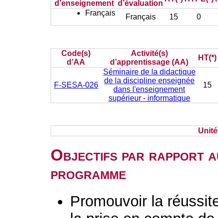
d’enseignement
d’évaluation
Français
Français
15
0
Code(s)
Activité(s)
HT(*)
d’AA
d’apprentissage (AA)
Séminaire de la didactique
de la discipline enseignée
F-SESA-026
15
dans l'enseignement
supérieur - informatique
Unit
Objectifs par rapport a
programme
Promouvoir la réussit