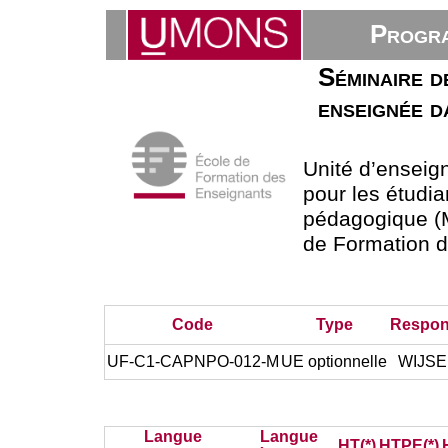
Progra
Séminaire de
enseignée d
Unité d’ensei
pour les étudia
pédagogique (M
de Formation 
Code
Type
Respon
UF-C1-CAPNPO-012-M
UE optionnelle
WIJSE
Langue
Langue
HT(*)
HTPE(*)