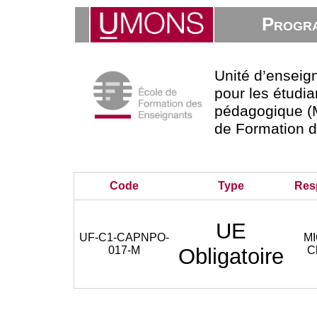
Progra
Unité d’ensei
pour les étudia
pédagogique (M
de Formation 
Code
Type
Res
UE
UF-C1-CAPNPO-
M
017-M
Obligatoire
C