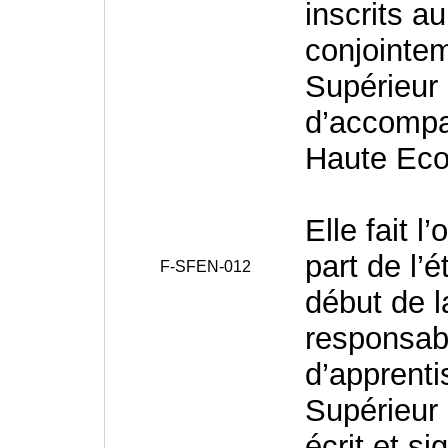
inscrits 
conjointem
Supérieur 
d’accompa
Haute Eco
Elle fait l
part de l’é
F-SFEN-012
début de l
responsabl
d’apprenti
Supérieur 
écrit et s