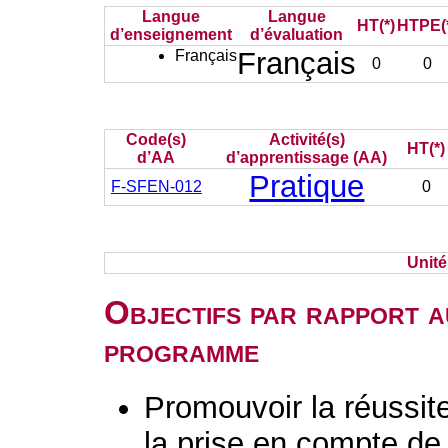
Langue
Langue
HT(*)
HTPE(
d’enseignement
d’évaluation
Français
Français
0
0
Code(s)
Activité(s)
HT(*)
d’AA
d’apprentissage (AA)
Pratique
F-SFEN-012
0
Unit
Objectifs par rapport a
programme
Promouvoir la réussit
la prise en compte de 