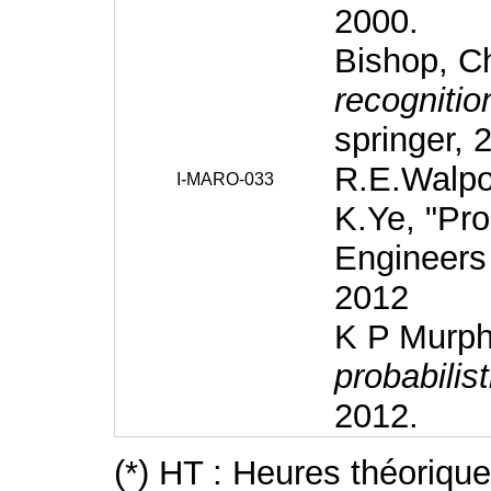
2000.
Bishop, C
recognitio
springer, 
R.E.Walpo
I-MARO-033
K.Ye, "Pro
Engineers 
2012
K P Murp
probabilis
2012.
(*) HT : Heures théoriqu