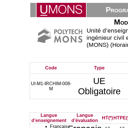
Progra
Modé
Unité d’ensei
ingénieur civil
(MONS) (Horair
Code
Type
UE
UI-M1-IRCHIM-008-
M
Obligatoire
Langue
Langue
HT(*)
HTPE(
d’enseignement
d’évaluation
Français