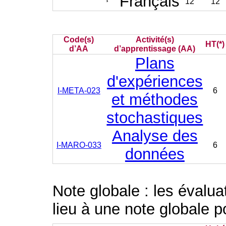
Français
12
12
Code(s)
Activité(s)
HT(*)
d’AA
d’apprentissage (AA)
Plans
d'expériences
I-META-023
6
et méthodes
stochastiques
Analyse des
I-MARO-033
6
données
Note globale : les évalu
lieu à une note globale p