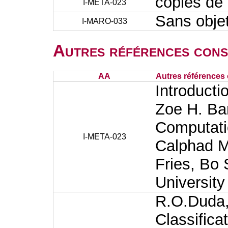
copies de 
I-META-023
Sans obje
I-MARO-033
Autres références cons
AA
Autres références 
Introducti
Zoe H. Ba
Computati
I-META-023
Calphad M
Fries, Bo
University
R.O.Duda, 
Classifica