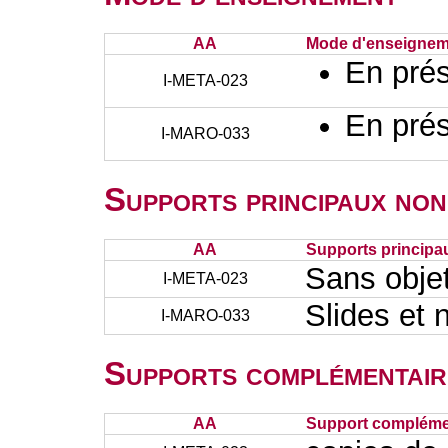
AA
Mode d'enseignem
En prés
I-META-023
En prés
I-MARO-033
Supports principaux non
AA
Supports principa
Sans obje
I-META-023
Slides et 
I-MARO-033
Supports complémentair
AA
Support complémen