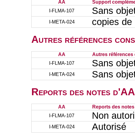
AA
Support complémen
Sans obje
I-FLMA-107
copies de 
I-META-024
Autres références cons
AA
Autres références 
Sans obje
I-FLMA-107
Sans obje
I-META-024
Reports des notes d'AA 
AA
Reports des notes 
Non autor
I-FLMA-107
Autorisé
I-META-024