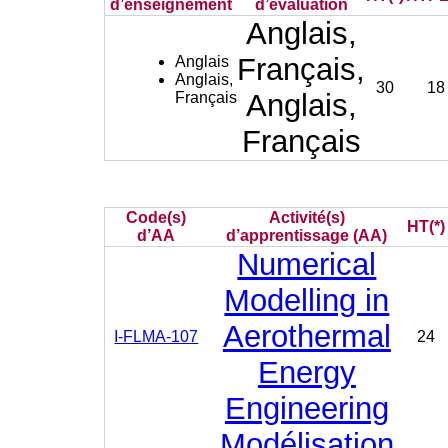
d’enseignement
d’évaluation
Anglais,
Français,
Anglais
Anglais,
30
18
Anglais,
Français
Français
Code(s)
Activité(s)
HT(*)
d’AA
d’apprentissage (AA)
Numerical
Modelling in
Aerothermal
I-FLMA-107
24
Energy
Engineering
Modélisation