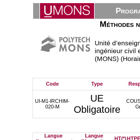
Progra
Méthodes n
Unité d’ensei
ingénieur civil
(MONS) (Horair
Code
Type
Res
UE
UI-M1-IRCHIM-
COU
020-M
Obligatoire
G
Langue
Langue
HT(*)
HTPE