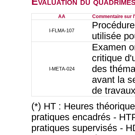
Evaluation du quadrimes
AA
Commentaire sur l
Procédure
I-FLMA-107
utilisée p
Examen ora
critique d'
des thémat
I-META-024
avant la s
de travau
(*) HT : Heures théoriqu
pratiques encadrés - HT
pratiques supervisés - H