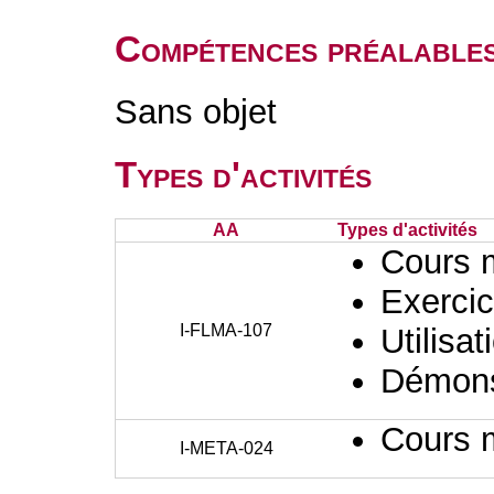
Compétences préalable
Sans objet
Types d'activités
AA
Types d'activités
Cours 
Exercic
I-FLMA-107
Utilisat
Démons
Cours 
I-META-024