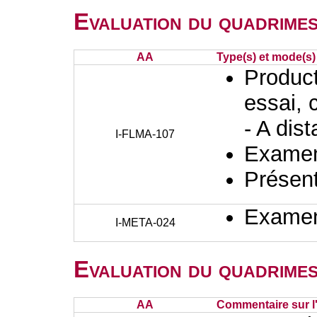
Evaluation du quadrimes
AA
Type(s) et mode(s)
Producti
essai, 
- A dis
I-FLMA-107
Examen 
Présent
Examen 
I-META-024
Evaluation du quadrimes
AA
Commentaire sur l