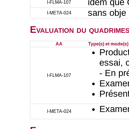
idem que
I-FLMA-107
sans obje
I-META-024
Evaluation du quadrimes
AA
Type(s) et mode(s)
Producti
essai, 
- En pr
I-FLMA-107
Examen 
Présent
Examen 
I-META-024