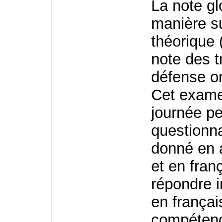
La note gl
manière su
théorique 
note des t
défense or
Cet examen
journée pe
questionn
donné en a
et en fran
répondre 
en françai
compétenc