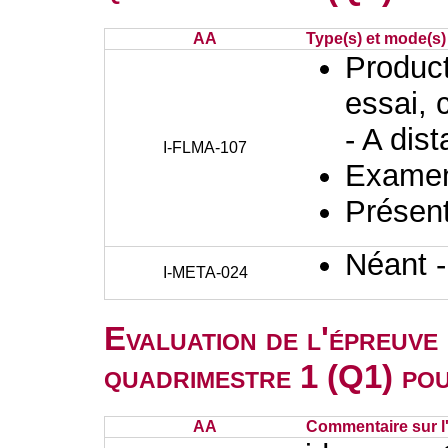
AA
Type(s) et mode(s)
Producti
essai, 
- A dis
I-FLMA-107
Examen 
Présent
Néant 
I-META-024
Evaluation de l'épreuve
quadrimestre 1 (Q1) po
AA
Commentaire sur l