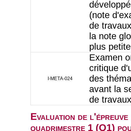
développé.
(note d'ex
de travaux
la note gl
plus petit
Examen ora
critique d'
des thémat
I-META-024
avant la s
de travau
Evaluation de l'épreuve
quadrimestre 1 (Q1) po