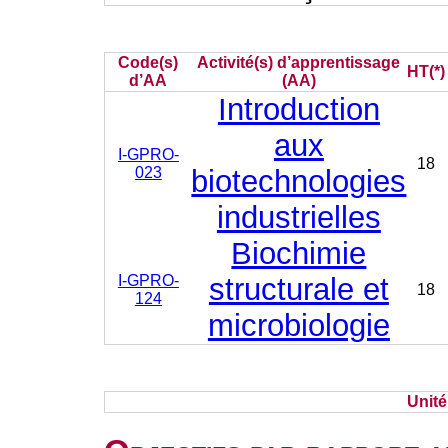
Code(s)
Activité(s) d’apprentissage
HT(*)
d’AA
(AA)
Introduction
aux
I-GPRO-
18
023
biotechnologies
industrielles
Biochimie
I-GPRO-
structurale et
18
124
microbiologie
Unit