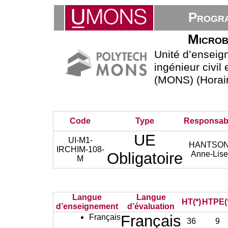
Progra
Microb
Unité d’ensei
ingénieur civil
(MONS) (Horair
Code
Type
Responsab
UE
UI-M1-
HANTSO
IRCHIM-108-
Obligatoire
Anne-Lise
M
Langue
Langue
HT(*)
HTPE(
d’enseignement
d’évaluation
Français
Français
36
9