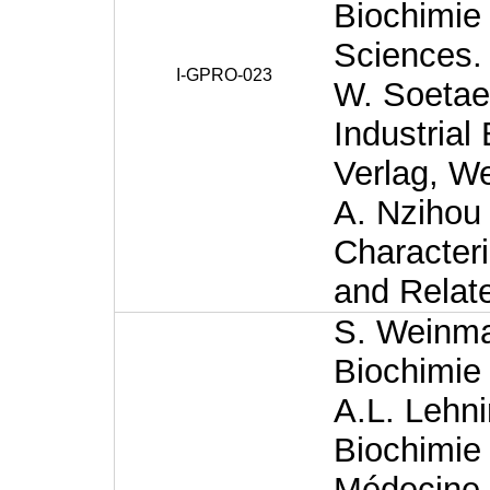
Biochimie
Sciences.
I-GPRO-023
W. Soetae
Industrial
Verlag, W
A. Nzihou
Character
and Relat
S. Weinman
Biochimie 
A.L. Lehni
Biochimie 
Médecine-