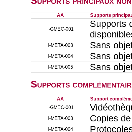
Supports principaux non
AA
Supports principa
Supports d
I-GMEC-001
disponible
Sans obje
I-META-003
Sans obje
I-META-004
Sans obje
I-META-005
Supports complémentair
AA
Support complémen
Vidéothèqu
I-GMEC-001
Copies de
I-META-003
Protocoles
I-META-004