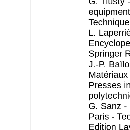
G. Tlusty
equipment 
Techniques
L. Laperri
Encycloped
Springer 
J.-P. Baïl
Matériaux 
Presses in
polytechn
G. Sanz - 
Paris - Te
Edition La