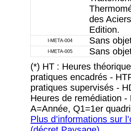
Thermomé
des Aciers
Edition.
Sans obje
I-META-004
Sans obje
I-META-005
(*) HT : Heures théoriqu
pratiques encadrés - HT
pratiques supervisés - H
Heures de remédiation - 
A=Année, Q1=1er quadri
Plus d’informations sur l
(décret Paysage)