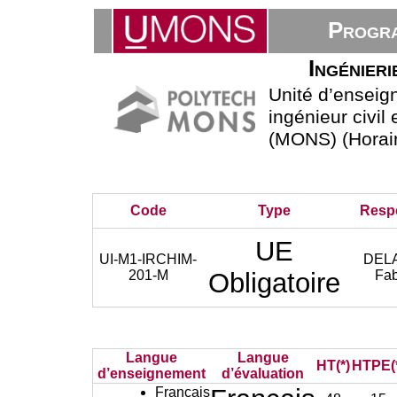
Progra
Ingénieri
Unité d’ensei
ingénieur civil
(MONS) (Horair
Code
Type
Resp
UE
UI-M1-IRCHIM-
DEL
201-M
Obligatoire
Fa
Langue
Langue
HT(*)
HTPE(
d’enseignement
d’évaluation
Français