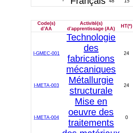
Français
48
15
Code(s)
Activité(s)
HT(*)
d’AA
d’apprentissage (AA)
Technologie
des
I-GMEC-001
24
fabrications
mécaniques
Métallurgie
I-META-003
24
structurale
Mise en
oeuvre des
I-META-004
0
traitements