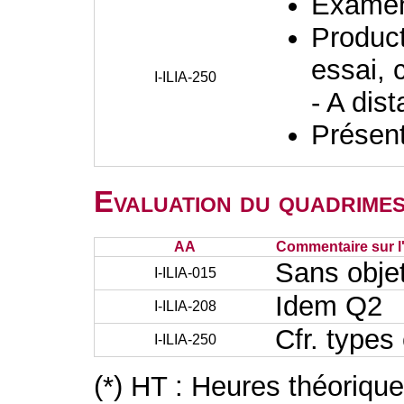
Examen 
Producti
essai, 
I-ILIA-250
- A dis
Présent
Evaluation du quadrimes
AA
Commentaire sur l
Sans obje
I-ILIA-015
Idem Q2
I-ILIA-208
Cfr. types
I-ILIA-250
(*) HT : Heures théoriqu