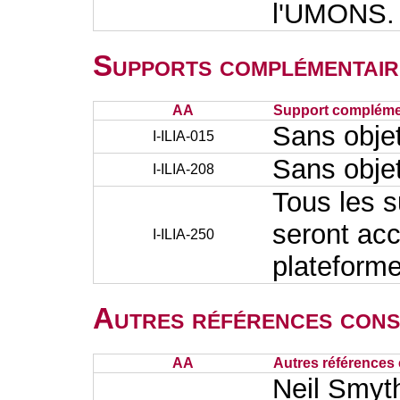
l'UMONS.
Supports complémentair
AA
Support complémen
Sans obje
I-ILIA-015
Sans obje
I-ILIA-208
Tous les 
seront acc
I-ILIA-250
plateform
Autres références cons
AA
Autres références 
Neil Smyth