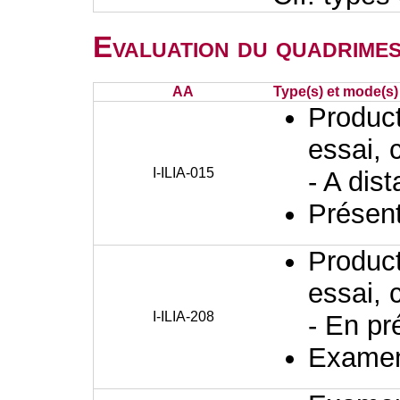
Evaluation du quadrimes
AA
Type(s) et mode(s)
Producti
essai, 
I-ILIA-015
- A dis
Présent
Producti
essai, 
I-ILIA-208
- En pr
Examen 