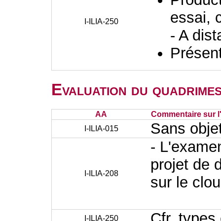
essai, 
I-ILIA-250
- A dis
Présent
Evaluation du quadrimes
AA
Commentaire sur l
Sans obje
I-ILIA-015
- L'exame
projet de 
I-ILIA-208
sur le clo
Cfr. types
I-ILIA-250