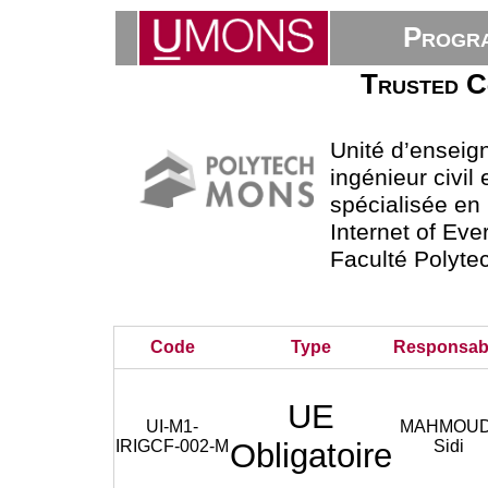
Progra
Trusted C
Unité d’ensei
ingénieur civil 
spécialisée en
Internet of Eve
Faculté Polyte
Code
Type
Responsab
UE
UI-M1-
MAHMOUD
IRIGCF-002-M
Obligatoire
Sidi