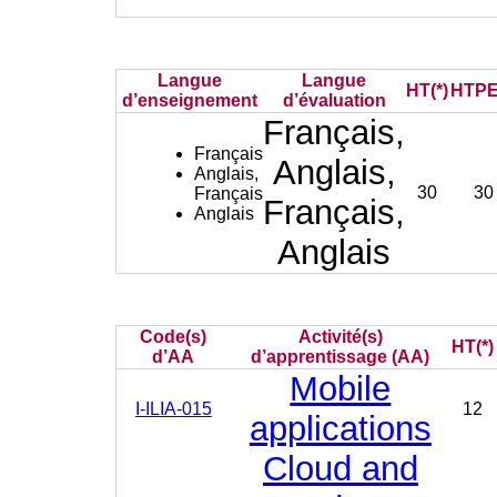
Langue
Langue
HT(*)
HTPE
d’enseignement
d’évaluation
Français,
Français
Anglais,
Anglais,
30
30
Français
Français,
Anglais
Anglais
Code(s)
Activité(s)
HT(*)
d’AA
d’apprentissage (AA)
Mobile
I-ILIA-015
12
applications
Cloud and