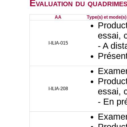
Evaluation du quadrimes
AA
Type(s) et mode(s)
Producti
essai, 
I-ILIA-015
- A dis
Présent
Examen 
Producti
I-ILIA-208
essai, 
- En pr
Examen 
Producti