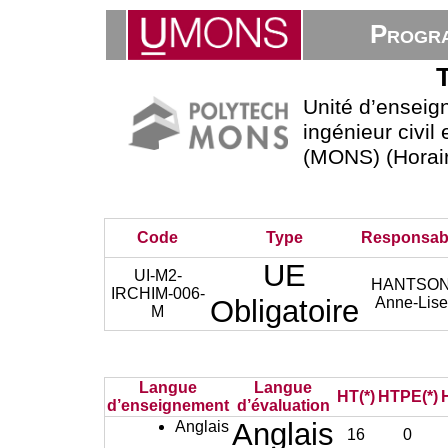
Progra
Unité d’ensei
ingénieur civil
(MONS) (Horair
Code
Type
Responsab
UE
UI-M2-
HANTSO
IRCHIM-006-
Obligatoire
Anne-Lise
M
Langue
Langue
HT(*)
HTPE(*)
d’enseignement
d’évaluation
Anglais
Anglais
16
0