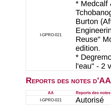
* Medcalf
Tchobanogl
Burton (A
Engineerin
I-GPRO-021
Reuse" Mc
edition.
* Degremo
l'eau" - 2
Reports des notes d'AA 
AA
Reports des notes 
Autorisé
I-GPRO-021