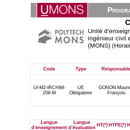
Progra
C
Unité d’ensei
ingénieur civil
(MONS) (Horair
Code
Type
Responsabl
UI-M2-IRCHIM-
UE
GONON Mauri
206-M
Obligatoire
François
Langue
Langue
HT(*)
HTPE(*)
H
d’enseignement
d’évaluation