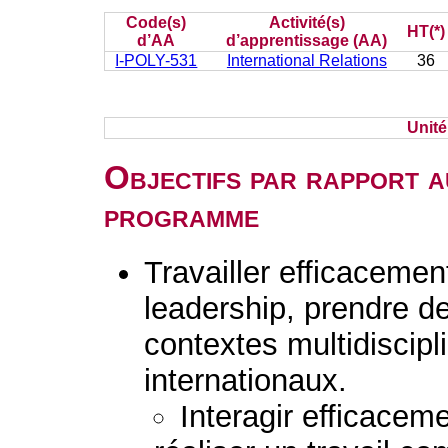
Code(s)
Activité(s)
HT(*)
d’AA
d’apprentissage (AA)
I-POLY-531
International Relations
36
Unit
Objectifs par rapport a
programme
Travailler efficaceme
leadership, prendre d
contextes multidiscipli
internationaux.
Interagir efficacem