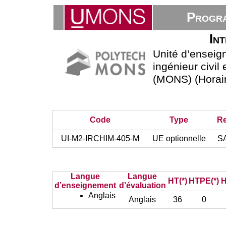
Progra
In
Unité d’ensei
ingénieur civil
(MONS) (Horair
Code
Type
R
UI-M2-IRCHIM-405-M
UE optionnelle
SA
Langue
Langue
HT(*)
HTPE(*)
H
d’enseignement
d’évaluation
Anglais
Anglais
36
0