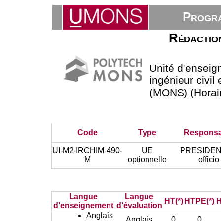
Progra
Rédaction
Unité d’ensei
ingénieur civil
(MONS) (Horair
Code
Type
Responsa
UI-M2-IRCHIM-490-
UE
PRESIDEN
M
optionnelle
officio
Langue
Langue
HT(*)
HTPE(*)
H
d’enseignement
d’évaluation
Anglais
Anglais
0
0