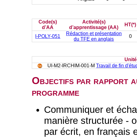
Code(s)
Activité(s)
HT(*)
d’AA
d’apprentissage (AA)
Rédaction et présentation
I-POLY-051
0
du TFE en anglais
Unit
UI-M2-IRCHIM-001-M
Travail de fin d'ét
Objectifs par rapport a
programme
Communiquer et échan
manière structurée - 
par écrit, en français