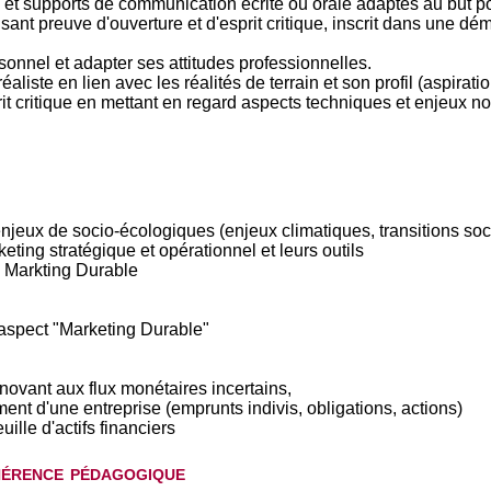
s et supports de communication écrite ou orale adaptés au but po
isant preuve d'ouverture et d'esprit critique, inscrit dans une
onnel et adapter ses attitudes professionnelles.
aliste en lien avec les réalités de terrain et son profil (aspiratio
rit critique en mettant en regard aspects techniques et enjeux
njeux de socio-écologiques (enjeux climatiques, transitions soci
ting stratégique et opérationnel et leurs outils
e Markting Durable
'aspect "Marketing Durable"
nnovant aux flux monétaires incertains,
nt d'une entreprise (emprunts indivis, obligations, actions)
uille d'actifs financiers
hérence pédagogique