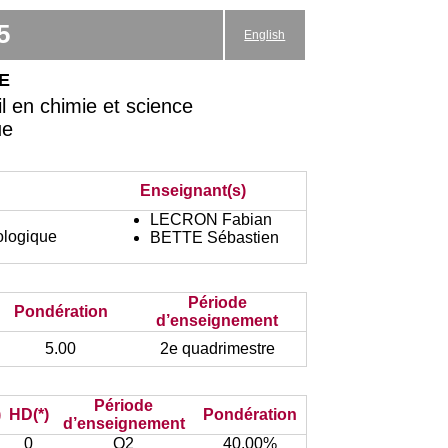
5
English
e
l en chimie et science
ue
Enseignant(s)
LECRON Fabian
ologique
BETTE Sébastien
Période
Pondération
d’enseignement
5.00
2e quadrimestre
Période
)
HD(*)
Pondération
d’enseignement
0
Q2
40.00%