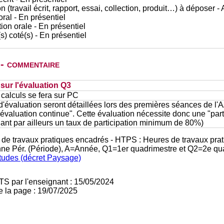
n (travail écrit, rapport, essai, collection, produit…) à déposer -
al - En présentiel
ion orale - En présentiel
s) coté(s) - En présentiel
 - commentaire
ur l'évaluation Q3
 calculs se fera sur PC
'évaluation seront détaillées lors des premières séances de l'A
"évaluation continue". Cette évaluation nécessite donc une "parti
cluant par ailleurs un taux de participation minimum de 80%)
 de travaux pratiques encadrés - HTPS : Heures de travaux prat
nne Pér. (Période), A=Année, Q1=1er quadrimestre et Q2=2e qu
études (décret Paysage)
TS par l'enseignant : 15/05/2024
e la page : 19/07/2025