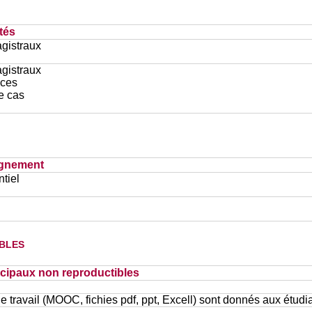
tés
gistraux
gistraux
ces
e cas
ignement
tiel
bles
cipaux non reproductibles
e travail (MOOC, fichies pdf, ppt, Excell) sont donnés aux étud