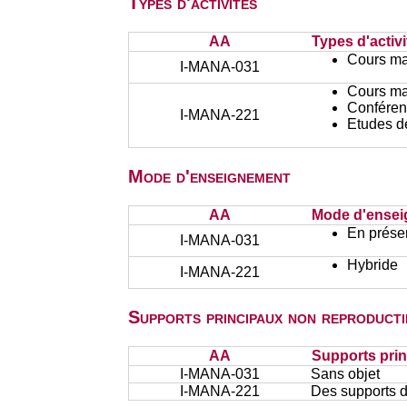
Types d'activités
AA
Types d'activi
Cours ma
I-MANA-031
Cours ma
Conféren
I-MANA-221
Etudes d
Mode d'enseignement
AA
Mode d'ense
En présen
I-MANA-031
Hybride
I-MANA-221
Supports principaux non reproducti
AA
Supports prin
I-MANA-031
Sans objet
I-MANA-221
Des supports d