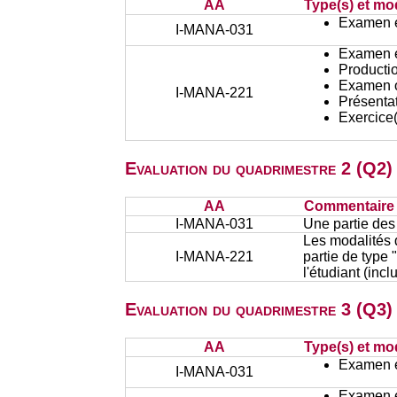
AA
Type(s) et mo
Examen éc
I-MANA-031
Examen éc
Productio
Examen or
I-MANA-221
Présentat
Exercice(
Evaluation du quadrimestre 2 (Q2)
AA
Commentaire s
I-MANA-031
Une partie des
Les modalités d
I-MANA-221
partie de type 
l'étudiant (in
Evaluation du quadrimestre 3 (Q3) 
AA
Type(s) et mo
Examen éc
I-MANA-031
Examen éc