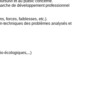
ursuivi et au public concerné.
 démarche de développement professionnel
ns, forces, faiblesses, etc.).
 non-techniques des problèmes analysés et
o-écologiques,...)