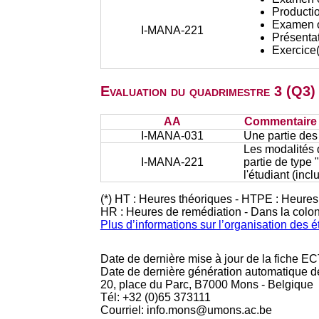
Productio
Examen or
I-MANA-221
Présentat
Exercice(
Evaluation du quadrimestre 3 (Q3)
AA
Commentaire s
I-MANA-031
Une partie des
Les modalités d
I-MANA-221
partie de type 
l'étudiant (in
(*) HT : Heures théoriques - HTPE : Heures
HR : Heures de remédiation - Dans la colo
Plus d’informations sur l’organisation des 
Date de dernière mise à jour de la fiche EC
Date de dernière génération automatique d
20, place du Parc, B7000 Mons - Belgique
Tél: +32 (0)65 373111
Courriel: info.mons@umons.ac.be