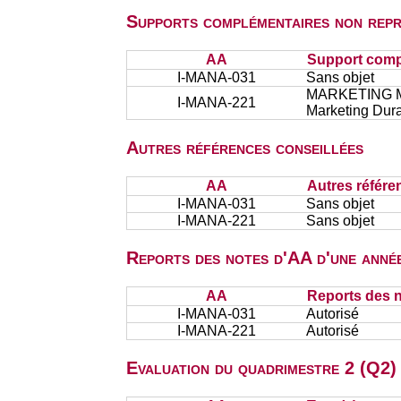
Supports complémentaires non repr
AA
Support comp
I-MANA-031
Sans objet
MARKETING MA
I-MANA-221
Marketing Dura
Autres références conseillées
AA
Autres référe
I-MANA-031
Sans objet
I-MANA-221
Sans objet
Reports des notes d'AA d'une année
AA
Reports des n
I-MANA-031
Autorisé
I-MANA-221
Autorisé
Evaluation du quadrimestre 2 (Q2) 