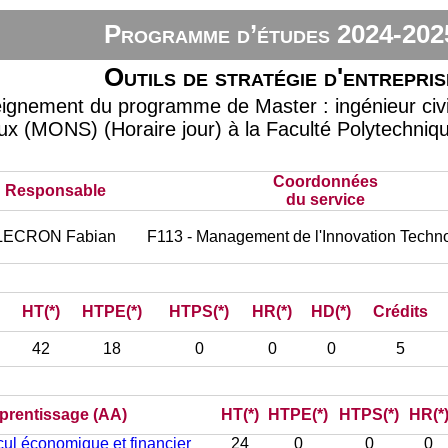
Programme d’études 2024-202
Outils de stratégie d'entrepris
eignement du programme de Master : ingénieur civi
ux (MONS) (Horaire jour) à la Faculté Polytechniq
Coordonnées
Responsable
du service
LECRON Fabian
F113 - Management de l'Innovation Techn
HT(*)
HTPE(*)
HTPS(*)
HR(*)
HD(*)
Crédits
42
18
0
0
0
5
pprentissage (AA)
HT(*)
HTPE(*)
HTPS(*)
HR(*
cul économique et financier
24
0
0
0