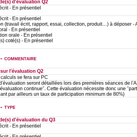
de(s) d'évaluation Q2
rit - En présentiel
rit - En présentiel
n (travail écrit, rapport, essai, collection, produit…) à déposer -
al - En présentiel
ion orale - En présentiel
s) coté(s) - En présentiel
 - commentaire
ur l'évaluation Q2
 calculs se fera sur PC
'évaluation seront détaillées lors des premières séances de l'A
"évaluation continue". Cette évaluation nécessite donc une "parti
cluant par ailleurs un taux de participation minimum de 80%)
- type
de(s) d'évaluation du Q3
rit - En présentiel
rit - En présentiel