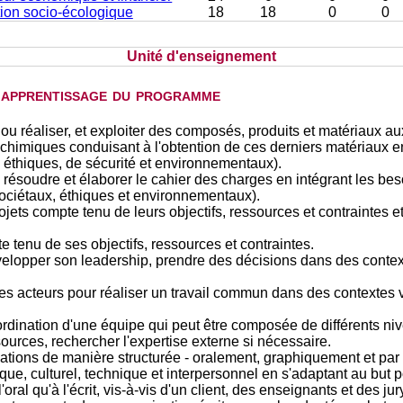
tion socio-écologique
18
18
0
0
Unité d'enseignement
d'apprentissage du programme
ou réaliser, et exploiter des composés, produits et matériaux aux
himiques conduisant à l'obtention de ces derniers matériaux en
 éthiques, de sécurité et environnementaux).
 résoudre et élaborer le cahier des charges en intégrant les beso
ociétaux, éthiques et environnementaux).
ojets compte tenu de leurs objectifs, ressources et contraintes et
te tenu de ses objectifs, ressources et contraintes.
elopper son leadership, prendre des décisions dans des contextes
es acteurs pour réaliser un travail commun dans des contextes var
oordination d'une équipe qui peut être composée de différents niv
sources, rechercher l'expertise externe si nécessaire.
ons de manière structurée - oralement, graphiquement et par éc
ique, culturel, technique et interpersonnel en s'adaptant au but 
oral qu'à l'écrit, vis-à-vis d'un client, des enseignants et des jur