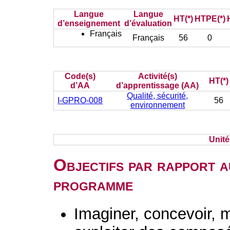
Langue
Langue
HT(*)
HTPE(*)
d’enseignement
d’évaluation
Français
Français
56
0
Code(s)
Activité(s)
HT(*)
d’AA
d’apprentissage (AA)
Qualité, sécurité,
I-GPRO-008
56
environnement
Unit
Objectifs par rapport a
programme
Imaginer, concevoir, m