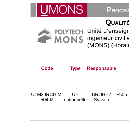
Progra
Qualité
Unité d’ensei
ingénieur civil
(MONS) (Horair
Code
Type
Responsable
UI-M2-IRCHIM-
UE
BROHEZ
F505 
504-M
optionnelle
Sylvain