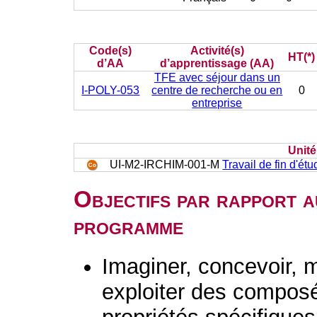
Code(s)
Activité(s)
HT(*)
d’AA
d’apprentissage (AA)
TFE avec séjour dans un
I-POLY-053
centre de recherche ou en
0
entreprise
Unit
UI-M2-IRCHIM-001-M
Travail de fin d'ét
Objectifs par rapport a
programme
Imaginer, concevoir, m
exploiter des composé