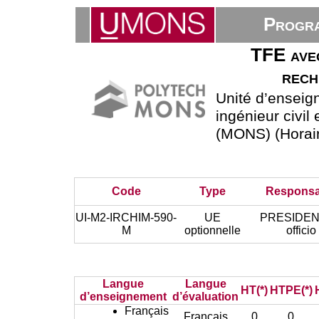
Progra
TFE avec
rech
Unité d’ensei
ingénieur civil
(MONS) (Horair
Code
Type
Responsa
UI-M2-IRCHIM-590-
UE
PRESIDEN
M
optionnelle
officio
Langue
Langue
HT(*)
HTPE(*)
d’enseignement
d’évaluation
Français
Français
0
0