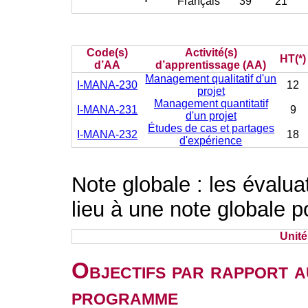
Français
39
21
Code(s)
Activité(s)
HT(*)
d’AA
d’apprentissage (AA)
Management qualitatif d'un
I-MANA-230
12
projet
Management quantitatif
I-MANA-231
9
d'un projet
Études de cas et partages
I-MANA-232
18
d'expérience
Note globale : les évalu
lieu à une note globale p
Unit
Objectifs par rapport a
programme