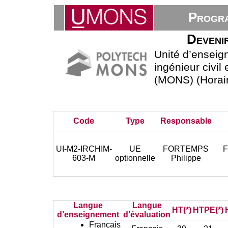
Progra
Devenir
Unité d’ensei
ingénieur civil
(MONS) (Horair
Code
Type
Responsable
UI-M2-IRCHIM-
UE
FORTEMPS
F
603-M
optionnelle
Philippe
Langue
Langue
HT(*)
HTPE(*)
d’enseignement
d’évaluation
Français