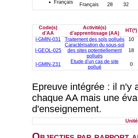
Français
Français
28
32
Code(s)
Activité(s)
HT(*)
d’AA
d’apprentissage (AA)
I-GMIN-031
Traitement des sols pollués
10
Caractérisation du sous-sol
I-GEOL-025
des sites potentiellement
18
pollués
Etude d'un cas de site
I-GMIN-231
0
pollué
Epreuve intégrée : il n'y
chaque AA mais une évalu
d'enseignement.
Unit
Objectifs par rapport a