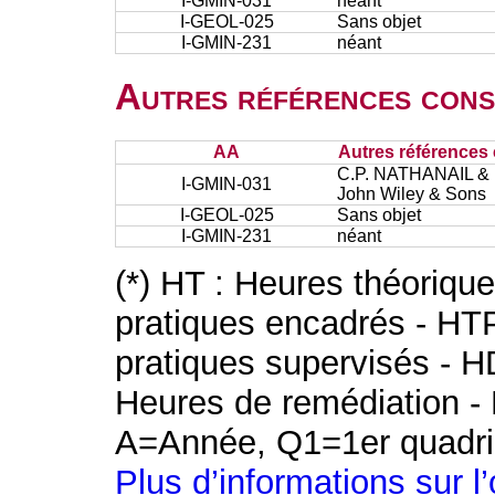
I-GMIN-031
néant
I-GEOL-025
Sans objet
I-GMIN-231
néant
Autres références cons
AA
Autres références 
C.P. NATHANAIL & R
I-GMIN-031
John Wiley & Sons
I-GEOL-025
Sans objet
I-GMIN-231
néant
(*) HT : Heures théoriqu
pratiques encadrés - HT
pratiques supervisés - H
Heures de remédiation - 
A=Année, Q1=1er quadri
Plus d’informations sur l