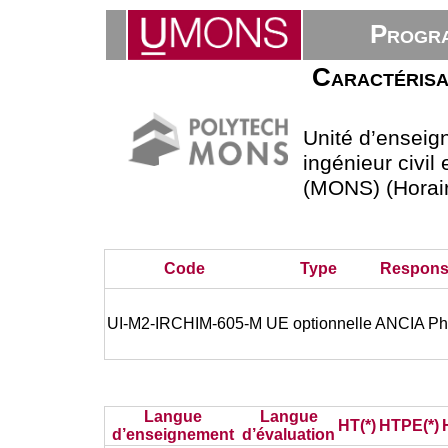
Progra
Caractérisat
Unité d’ensei
ingénieur civil
(MONS) (Horair
Code
Type
Respons
UI-M2-IRCHIM-605-M
UE optionnelle
ANCIA Phi
Langue
Langue
HT(*)
HTPE(*)
d’enseignement
d’évaluation