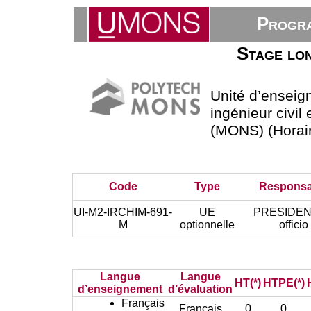
Progra
Stage lon
Unité d’ensei
ingénieur civil
(MONS) (Horair
Code
Type
Responsa
UI-M2-IRCHIM-691-
UE
PRESIDEN
M
optionnelle
officio
Langue
Langue
HT(*)
HTPE(*)
d’enseignement
d’évaluation
Français
Français
0
0