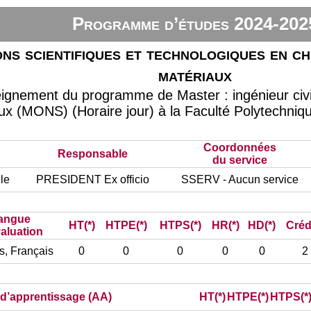
Programme d’études 2024-202
ns scientifiques et technologiques en chi
matériaux
eignement du programme de Master : ingénieur civi
ux (MONS) (Horaire jour) à la Faculté Polytechniq
Coordonnées
Responsable
du service
le
PRESIDENT Ex officio
SSERV - Aucun service
angue
HT(*)
HTPE(*)
HTPS(*)
HR(*)
HD(*)
Créd
aluation
s, Français
0
0
0
0
0
2
) d’apprentissage (AA)
HT(*)
HTPE(*)
HTPS(*