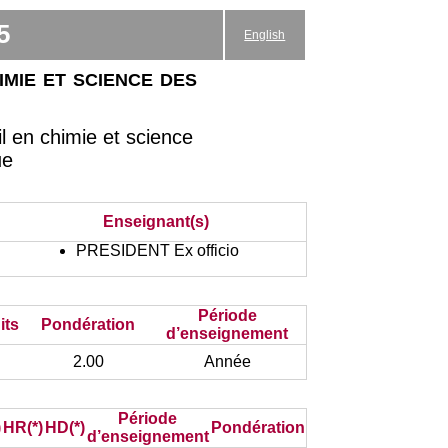
5
English
mie et science des
l en chimie et science
ue
Enseignant(s)
PRESIDENT Ex officio
Période
its
Pondération
d’enseignement
2.00
Année
Période
)
HR(*)
HD(*)
Pondération
d’enseignement