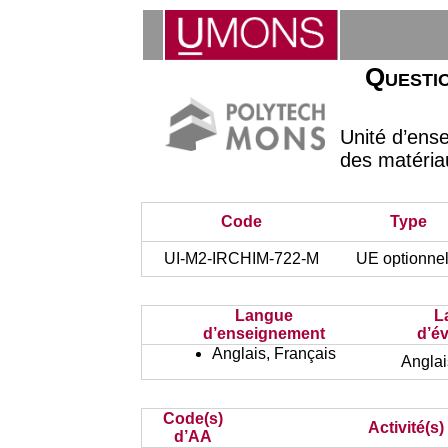
Questio
Unité d’ens
des matéria
Code
Type
UI-M2-IRCHIM-722-M
UE optionnel
Langue
L
d’enseignement
d’év
Anglais, Français
Anglai
Code(s)
Activité(s
d’AA