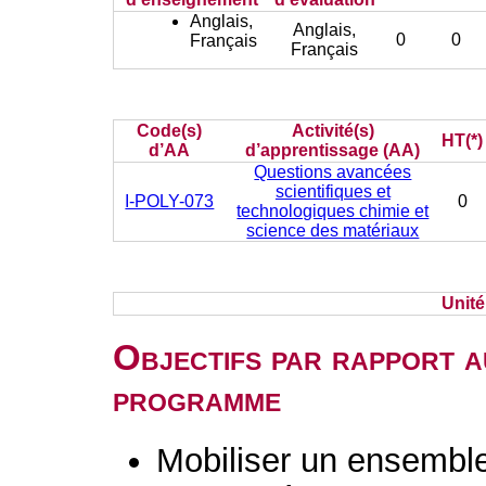
Anglais,
Anglais,
0
0
Français
Français
Code(s)
Activité(s)
HT(*)
d’AA
d’apprentissage (AA)
Questions avancées
scientifiques et
I-POLY-073
0
technologiques chimie et
science des matériaux
Unit
Objectifs par rapport a
programme
Mobiliser un ensembl