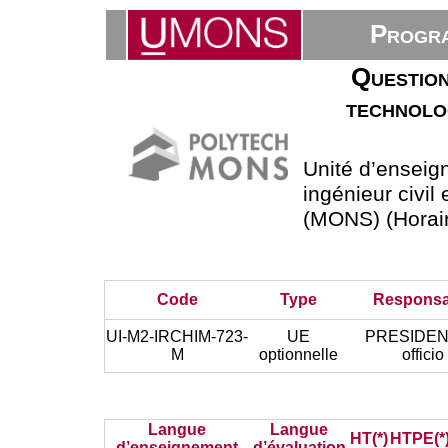
Progra
Question
technolog
Unité d’ensei
ingénieur civil
(MONS) (Horair
Code
Type
Responsa
UI-M2-IRCHIM-723-
UE
PRESIDEN
M
optionnelle
officio
Langue
Langue
HT(*)
HTPE(*
d’enseignement
d’évaluation