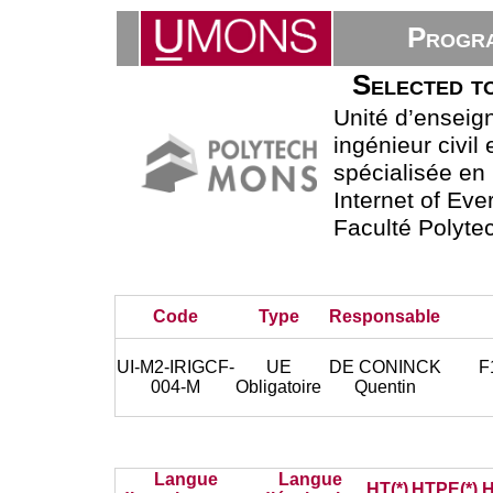
Progra
Selected to
Unité d’ensei
ingénieur civil 
spécialisée en
Internet of Eve
Faculté Polyte
Code
Type
Responsable
UI-M2-IRIGCF-
UE
DE CONINCK
F
004-M
Obligatoire
Quentin
Langue
Langue
HT(*)
HTPE(*)
H