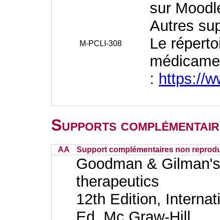
sur Moodl
Autres su
Le répert
M-PCLI-308
médicame
:
https://w
Supports complémentair
AA
Support complémentaires non reprodu
Goodman & Gilman's 
therapeutics
12th Edition, Internat
Ed. Mc Graw-Hill