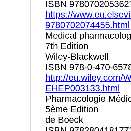
ISBN 978070205362
https://www.eu.elsev
9780702074455.html
Medical pharmacolog
7th Edition
Wiley-Blackwell
ISBN 978-0-470-657
http://eu.wiley.com/
EHEP003133.html
Pharmacologie Médica
5ème Edition
de Boeck
ISBN 978280418177