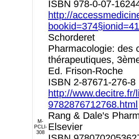
ISBN 978-0-07-1624
http://accessmedici
bookid=374§ionid=4
Schorderet
Pharmacologie: des 
thérapeutiques, 3ème
Ed. Frison-Roche
ISBN 2-87671-276-8
http://www.decitre.fr
9782876712768.html
Rang & Dale's Pharma
M-
Elsevier
PCLI-
308
ISBN 978070205362