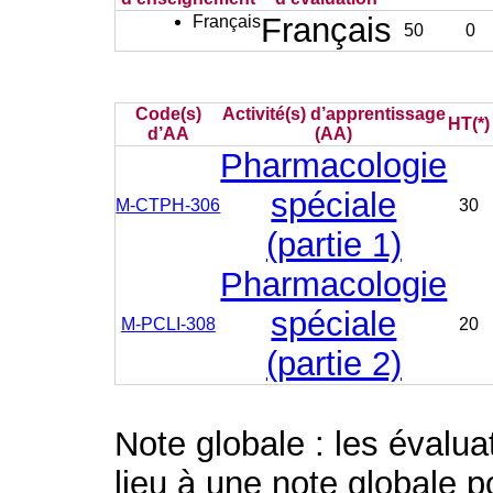
Français
Français
50
0
Code(s)
Activité(s) d’apprentissage
HT(*)
d’AA
(AA)
Pharmacologie
spéciale
M-CTPH-306
30
(partie 1)
Pharmacologie
spéciale
M-PCLI-308
20
(partie 2)
Note globale : les évalu
lieu à une note globale p