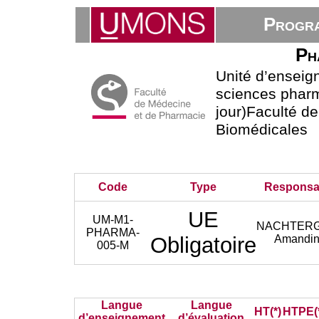
Progra
Ph
Unité d’ensei
sciences phar
jour)Faculté d
Biomédicales
Code
Type
Responsa
UE
UM-M1-
NACHTER
PHARMA-
Obligatoire
Amandi
005-M
Langue
Langue
HT(*)
HTPE(
d’enseignement
d’évaluation