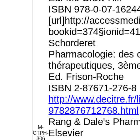
ISBN 978-0-07-1624
[url]http://accessme
bookid=374§ionid=41
Schorderet
Pharmacologie: des 
thérapeutiques, 3ème
Ed. Frison-Roche
ISBN 2-87671-276-8
http://www.decitre.fr
9782876712768.html
Rang & Dale's Pharma
M-
Elsevier
CTPH-
306