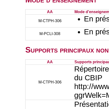
AA
Mode d'enseignem
En prés
M-CTPH-306
En prés
M-PCLI-308
Supports principaux non
AA
Supports principa
Répertoi
du CBIP
M-CTPH-306
http://www
ggrWelk=
Présentat