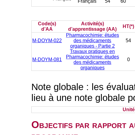
Français
54
60
Code(s)
Activité(s)
HT(*)
d’AA
d’apprentissage (AA)
Pharmacochimie: études
M-DOYM-022
des médicaments
54
organiques - Partie 2
Travaux pratiques en
Pharmacochimie: études
M-DOYM-081
0
des médicaments
organiques
Note globale : les évalu
lieu à une note globale p
Unit
Objectifs par rapport a