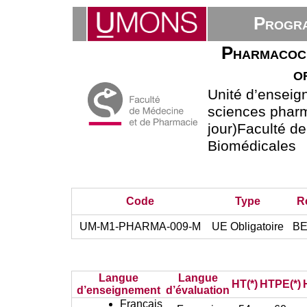
Progra
Pharmacoch
o
Unité d’ensei
sciences phar
jour)Faculté d
Biomédicales
Code
Type
R
UM-M1-PHARMA-009-M
UE Obligatoire
BE
Langue
Langue
HT(*)
HTPE(*)
d’enseignement
d’évaluation
Français