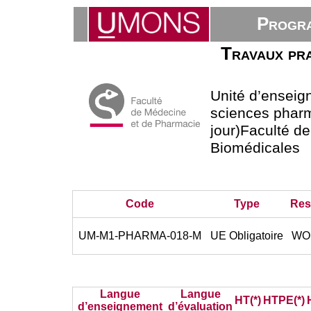
Progra
Travaux pra
Unité d’ensei
sciences phar
jour)Faculté d
Biomédicales
Code
Type
Res
UM-M1-PHARMA-018-M
UE Obligatoire
WOL
Langue
Langue
HT(*)
HTPE(*)
d’enseignement
d’évaluation