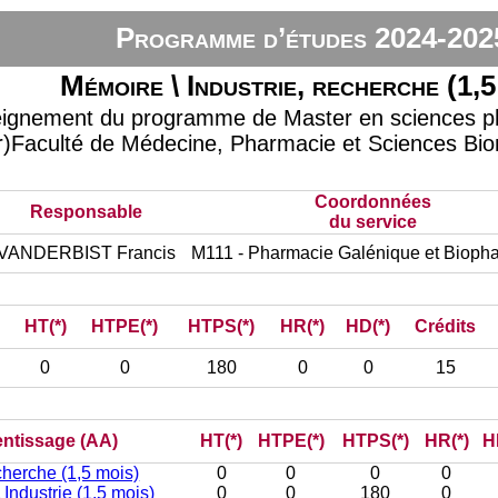
Programme d’études 2024-202
Mémoire \ Industrie, recherche (1,5
seignement du programme de Master en sciences
ur)Faculté de Médecine, Pharmacie et Sciences Bi
Coordonnées
Responsable
du service
VANDERBIST Francis
M111 - Pharmacie Galénique et Bioph
HT(*)
HTPE(*)
HTPS(*)
HR(*)
HD(*)
Crédits
0
0
180
0
0
15
rentissage (AA)
HT(*)
HTPE(*)
HTPS(*)
HR(*)
H
cherche (1,5 mois)
0
0
0
0
Industrie (1,5 mois)
0
0
180
0