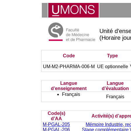
Unité d’en
(Horaire jo
Code
Type
UM-M2-PHARMA-006-M
UE optionnelle
Langue
Langue
d’enseignement
d’évaluation
Français
Français
Code(s)
Activité(s) d’app
d’AA
M-PGAL-205
Mémoire Industrie, re
M-PGAL-206
Stage complémentaire \ 