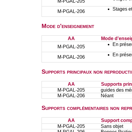
M-PGAL-205
Stages et
M-PGAL-206
Mode d'enseignement
AA
Mode d'ense
En présen
M-PGAL-205
En présen
M-PGAL-206
Supports principaux non reproducti
AA
Supports prin
M-PGAL-205
guides des mé
M-PGAL-206
Néant
Supports complémentaires non repr
AA
Support comp
M-PGAL-205
Sans objet
M-PGAL-206
Bonnes Pratiqu