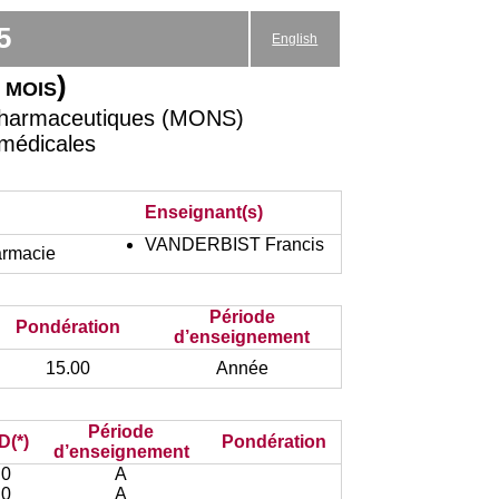
5
English
 mois)
 pharmaceutiques (MONS)
omédicales
Enseignant(s)
VANDERBIST Francis
armacie
Période
Pondération
d’enseignement
15.00
Année
Période
D(*)
Pondération
d’enseignement
0
A
0
A