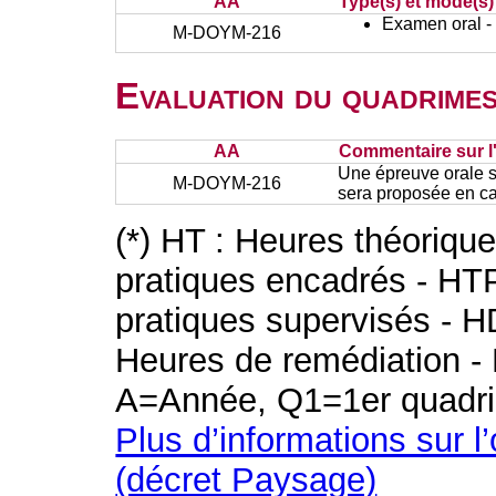
AA
Type(s) et mode(s)
Examen oral - 
M-DOYM-216
Evaluation du quadrimes
AA
Commentaire sur l
Une épreuve orale s
M-DOYM-216
sera proposée en c
(*) HT : Heures théoriqu
pratiques encadrés - HT
pratiques supervisés - H
Heures de remédiation - 
A=Année, Q1=1er quadri
Plus d’informations sur l
(décret Paysage)