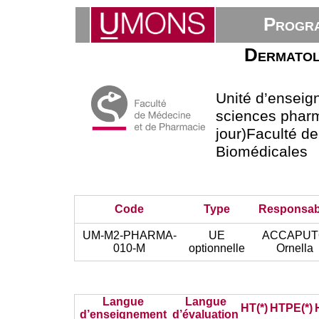
Progra
Dermatolo
Unité d’ensei
sciences phar
jour)Faculté d
Biomédicales
Code
Type
Responsab
UM-M2-PHARMA-
UE
ACCAPU
010-M
optionnelle
Ornella
Langue
Langue
HT(*)
HTPE(*)
d’enseignement
d’évaluation