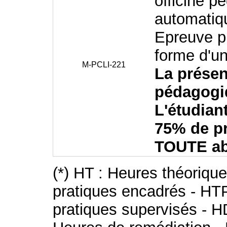
officine p
automatiq
Epreuve pr
forme d'un
M-PCLI-221
La présen
pédagogiq
L'étudian
75% de p
TOUTE abs
(*) HT : Heures théoriqu
pratiques encadrés - HT
pratiques supervisés - H