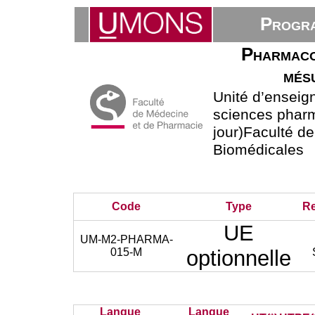
Progra
Pharmaco
més
Unité d’ensei
sciences phar
jour)Faculté d
Biomédicales
Code
Type
R
UE
UM-M2-PHARMA-
015-M
optionnelle
Langue
Langue