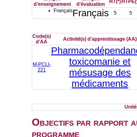
HT(*)
HTPE(
d’enseignement
d’évaluation
Français
Français
5
5
Code(s)
Activité(s) d’apprentissage (AA)
d’AA
Pharmacodépendan
toxicomanie et
M-PCLI-
221
mésusage des
médicaments
Unit
Objectifs par rapport a
programme