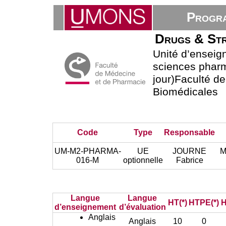
Progra
Drugs & Str
Unité d’ensei
sciences phar
jour)Faculté d
Biomédicales
Code
Type
Responsable
UM-M2-PHARMA-
UE
JOURNE
M
016-M
optionnelle
Fabrice
Langue
Langue
HT(*)
HTPE(*)
H
d’enseignement
d’évaluation
Anglais
Anglais
10
0