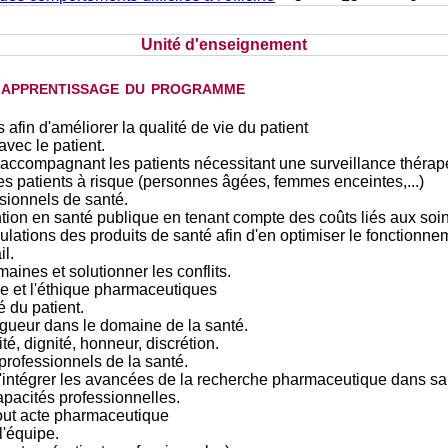
Unité d'enseignement
d'apprentissage du programme
fin d'améliorer la qualité de vie du patient
avec le patient.
accompagnant les patients nécessitant une surveillance thérapeut
les patients à risque (personnes âgées, femmes enceintes,...)
sionnels de santé.
tion en santé publique en tenant compte des coûts liés aux soin
lations des produits de santé afin d'en optimiser le fonctionne
l.
maines et solutionner les conflits.
ie et l'éthique pharmaceutiques
é du patient.
igueur dans le domaine de la santé.
é, dignité, honneur, discrétion.
 professionnels de la santé.
intégrer les avancées de la recherche pharmaceutique dans sa 
apacités professionnelles.
out acte pharmaceutique
'équipe.