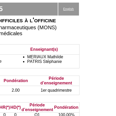
5
English
ficiles à l'officine
 pharmaceutiques (MONS)
omédicales
Enseignant(s)
MERIAUX Mathilde
e
PATRIS Stéphanie
Période
Pondération
d’enseignement
2.00
1er quadrimestre
Période
HR(*)
HD(*)
Pondération
d’enseignement
0
0
Q1
100.00%