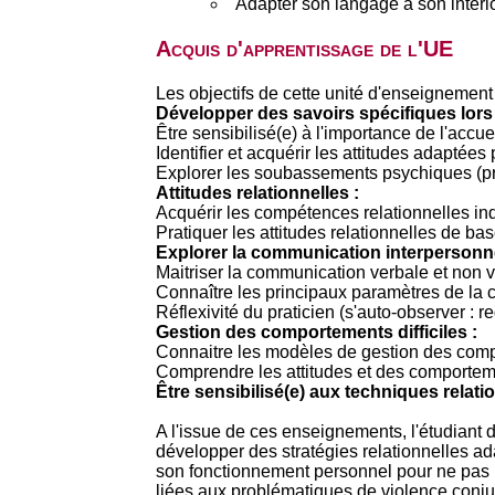
Adapter son langage à son interloc
Acquis d'apprentissage de l'UE
Les objectifs de cette unité d'enseignement 
Développer des savoirs spécifiques lors 
Être sensibilisé(e) à l'importance de l'acc
Identifier et acquérir les attitudes adaptées 
Explorer les soubassements psychiques (profil
Attitudes relationnelles :
Acquérir les compétences relationnelles ind
Pratiquer les attitudes relationnelles de bas
Explorer la communication interpersonne
Maitriser la communication verbale et non v
Connaître les principaux paramètres de la c
Réflexivité du praticien (s'auto-observer : r
Gestion des comportements difficiles :
Connaitre les modèles de gestion des compor
Comprendre les attitudes et des comportem
Être sensibilisé(e) aux techniques relati
A l'issue de ces enseignements, l'étudiant d
développer des stratégies relationnelles ada
son fonctionnement personnel pour ne pas in
liées aux problématiques de violence conju