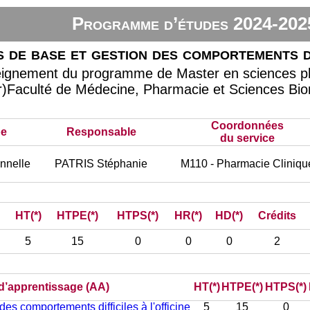
Programme d’études 2024-202
 de base et gestion des comportements dif
seignement du programme de Master en sciences
ur)Faculté de Médecine, Pharmacie et Sciences Bi
Coordonnées
pe
Responsable
du service
nnelle
PATRIS Stéphanie
M110 - Pharmacie Cliniqu
HT(*)
HTPE(*)
HTPS(*)
HR(*)
HD(*)
Crédits
5
15
0
0
0
2
 d’apprentissage (AA)
HT(*)
HTPE(*)
HTPS(*)
des comportements difficiles à l'officine
5
15
0