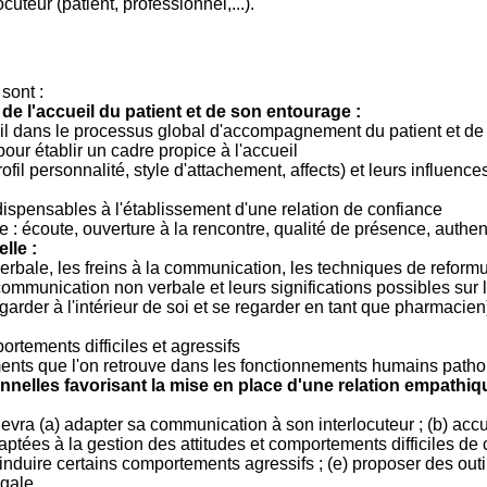
uteur (patient, professionnel,...).
sont :
de l'accueil du patient et de son entourage :
ueil dans le processus global d'accompagnement du patient et de
pour établir un cadre propice à l'accueil
 personnalité, style d'attachement, affects) et leurs influences s
ispensables à l'établissement d'une relation de confiance
e : écoute, ouverture à la rencontre, qualité de présence, authent
lle :
erbale, les freins à la communication, les techniques de reformu
ommunication non verbale et leurs significations possibles sur l
egarder à l'intérieur de soi et se regarder en tant que pharmacien
tements difficiles et agressifs
ents que l'on retrouve dans les fonctionnements humains patho
onnelles favorisant la mise en place d'une relation empathiq
evra (a) adapter sa communication à son interlocuteur ; (b) accuei
ptées à la gestion des attitudes et comportements difficiles de c
duire certains comportements agressifs ; (e) proposer des outil
gale.