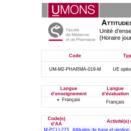
Attitudes
Unité d’en
(Horaire jo
Code
Ty
UM-M2-PHARMA-019-M
UE optio
Langue
Langue
d’enseignement
d’évaluation
Français
Français
Code(s)
Activité(s)
d’AA
M-PCLI-223
Attitudes de base et gestion 