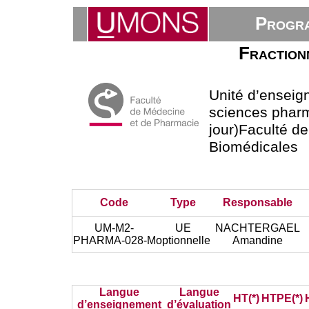
Progra
Fraction
Unité d’ensei
sciences phar
jour)Faculté d
Biomédicales
Code
Type
Responsable
UM-M2-
UE
NACHTERGAEL
PHARMA-028-M
optionnelle
Amandine
Langue
Langue
HT(*)
HTPE(*)
d’enseignement
d’évaluation