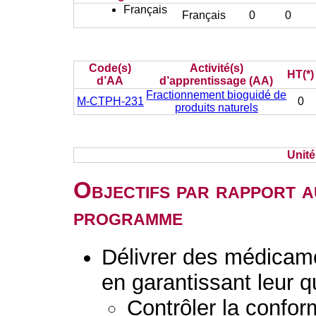
Français
Français
0
0
Code(s)
Activité(s)
HT(*)
d’AA
d’apprentissage (AA)
Fractionnement bioguidé de
M-CTPH-231
0
produits naturels
Unit
Objectifs par rapport a
programme
Délivrer des médicame
en garantissant leur q
Contrôler la conform