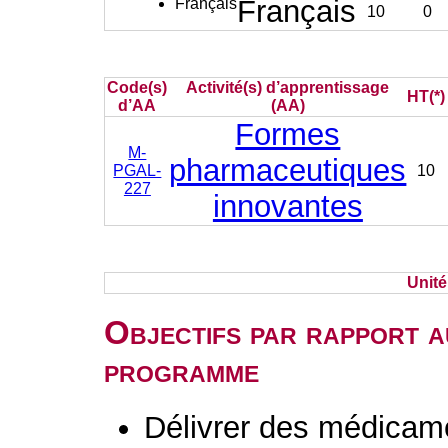
Français
Français
10
0
Code(s)
Activité(s) d’apprentissage
HT(*)
d’AA
(AA)
Formes
M-
pharmaceutiques
PGAL-
10
227
innovantes
Unit
Objectifs par rapport a
programme
Délivrer des médicame