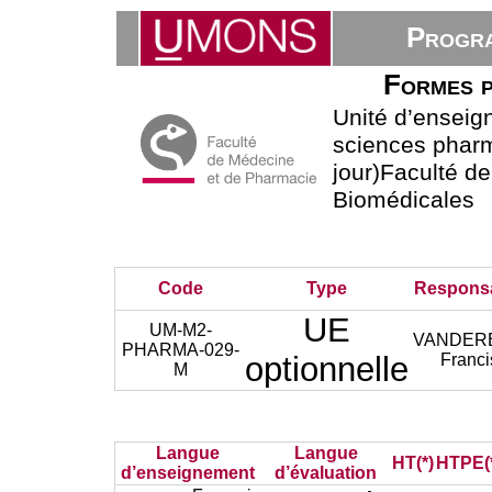
Progra
Formes p
Unité d’ensei
sciences phar
jour)Faculté d
Biomédicales
Code
Type
Respons
UE
UM-M2-
VANDER
PHARMA-029-
optionnelle
Franci
M
Langue
Langue
HT(*)
HTPE(
d’enseignement
d’évaluation