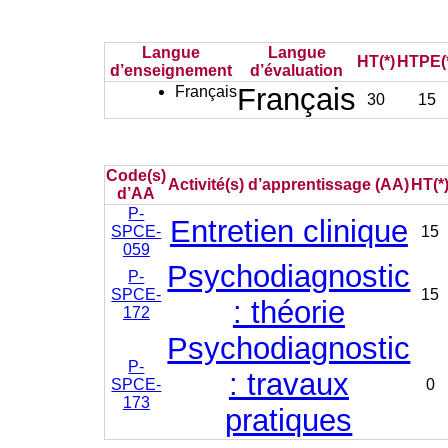
Langue
Langue
HT(*)
HTPE(
d’enseignement
d’évaluation
Français
Français
30
15
Code(s)
Activité(s) d’apprentissage (AA)
HT(*
d’AA
P-
Entretien clinique
SPCE-
15
059
Psychodiagnostic
P-
SPCE-
15
: théorie
172
Psychodiagnostic
P-
: travaux
SPCE-
0
173
pratiques