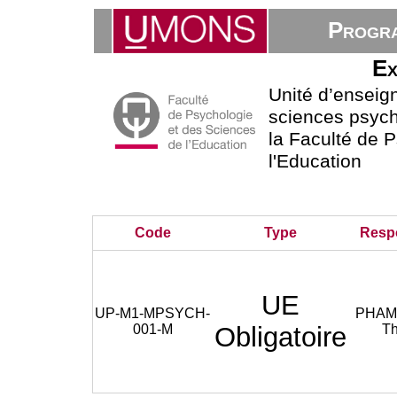
Progra
Ex
Unité d’ensei
sciences psych
la Faculté de 
l'Education
Code
Type
Resp
UE
UP-M1-MPSYCH-
PHAM
001-M
Obligatoire
Th