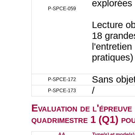
explorées
P-SPCE-059
Lecture ob
18 grandes
l'entretien
pratiques)
Sans obje
P-SPCE-172
/
P-SPCE-173
Evaluation de l'épreuve
quadrimestre 1 (Q1) po
AA
Type(s) et mode(s)