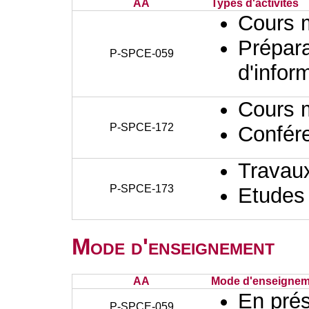
AA
Types d'activités
Cours 
Prépara
P-SPCE-059
d'infor
Cours 
P-SPCE-172
Confér
Travaux
P-SPCE-173
Etudes
Mode d'enseignement
AA
Mode d'enseignem
En prés
P-SPCE-059