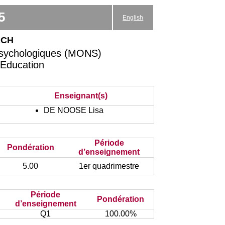
5
English
ach
psychologiques (MONS)
'Education
Enseignant(s)
DE NOOSE Lisa
Période
Pondération
d’enseignement
5.00
1er quadrimestre
Période
Pondération
d’enseignement
Q1
100.00%