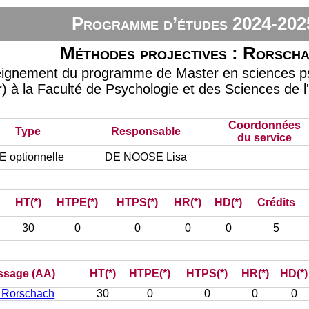
Programme d’études 2024-202
Méthodes projectives : Rorsch
seignement du programme de Master en sciences 
r) à la Faculté de Psychologie et des Sciences de l
Coordonnées
Type
Responsable
du service
E optionnelle
DE NOOSE Lisa
HT(*)
HTPE(*)
HTPS(*)
HR(*)
HD(*)
Crédits
30
0
0
0
0
5
issage (AA)
HT(*)
HTPE(*)
HTPS(*)
HR(*)
HD(*)
: Rorschach
30
0
0
0
0