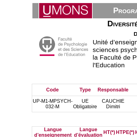
Progra
Diversité
d
Unité d’ensei
sciences psych
la Faculté de 
l'Education
Code
Type
Responsable
UP-M1-MPSYCH-
UE
CAUCHIE
032-M
Obligatoire
Dimitri
Langue
Langue
HT(*)
HTPE(*)
d’enseignement
d’évaluation