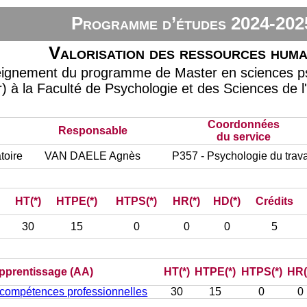
Programme d’études 2024-202
Valorisation des ressources huma
seignement du programme de Master en sciences 
r) à la Faculté de Psychologie et des Sciences de l
Coordonnées
Responsable
du service
toire
VAN DAELE Agnès
P357 - Psychologie du trava
HT(*)
HTPE(*)
HTPS(*)
HR(*)
HD(*)
Crédits
30
15
0
0
0
5
’apprentissage (AA)
HT(*)
HTPE(*)
HTPS(*)
HR(
s compétences professionnelles
30
15
0
0