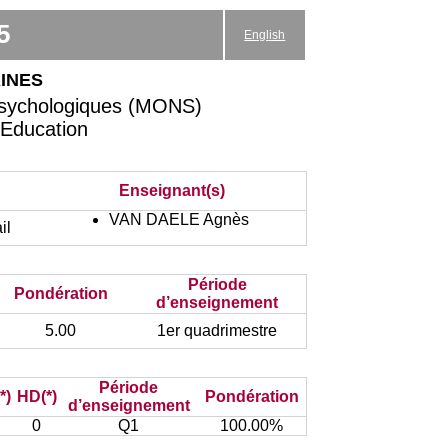
5
English
ines
psychologiques (MONS)
'Education
Enseignant(s)
VAN DAELE Agnès
il
Période
Pondération
d’enseignement
5.00
1er quadrimestre
Période
*)
HD(*)
Pondération
d’enseignement
0
Q1
100.00%