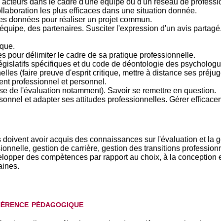
ts acteurs dans le cadre d'une équipe ou d'un réseau de professi
laboration les plus efficaces dans une situation donnée.
es données pour réaliser un projet commun.
équipe, des partenaires. Susciter l'expression d'un avis partagé.
ique.
es pour délimiter le cadre de sa pratique professionnelle.
législatifs spécifiques et du code de déontologie des psycholog
lles (faire preuve d'esprit critique, mettre à distance ses préjugé
nt professionnel et personnel.
se de l'évaluation notamment). Savoir se remettre en question.
onnel et adapter ses attitudes professionnelles. Gérer efficac
s doivent avoir acquis des connaissances sur l'évaluation et la
sionnelle, gestion de carrière, gestion des transitions professio
lopper des compètences par rapport au choix, à la conception et
aines.
hérence pédagogique