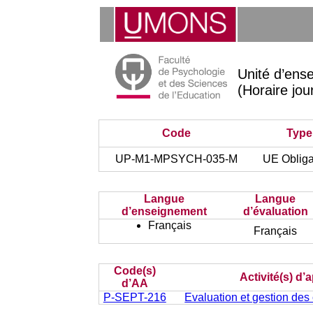
Unité d’en
(Horaire jou
Code
Type
UP-M1-MPSYCH-035-M
UE Obliga
Langue
Langue
d’enseignement
d’évaluation
Français
Français
Code(s)
Activité(s) d
d’AA
P-SEPT-216
Evaluation et gestion de