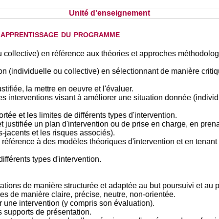
Unité d'enseignement
d'apprentissage du programme
ou collective) en référence aux théories et approches méthodolog
on (individuelle ou collective) en sélectionnant de manière crit
tifiée, la mettre en oeuvre et l'évaluer.
s interventions visant à améliorer une situation donnée (individu
tée et les limites de différents types d'intervention.
t justifiée un plan d'intervention ou de prise en charge, en pr
-jacents et les risques associés).
n référence à des modèles théoriques d'intervention et en tenan
fférents types d'intervention.
ions de manière structurée et adaptée au but poursuivi et au p
es de manière claire, précise, neutre, non-orientée.
 une intervention (y compris son évaluation).
s supports de présentation.