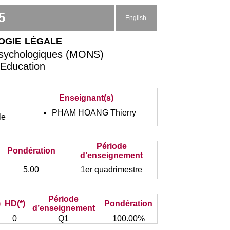
5
English
ogie légale
psychologiques (MONS)
'Education
Enseignant(s)
PHAM HOANG Thierry
le
Période
Pondération
d’enseignement
5.00
1er quadrimestre
Période
)
HD(*)
Pondération
d’enseignement
0
Q1
100.00%