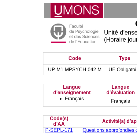
Unité d’en
(Horaire jou
Code
Type
UP-M1-MPSYCH-042-M
UE Obligatoi
Langue
Langue
d’enseignement
d’évaluation
Français
Français
Code(s)
Activité(s) d’a
d’AA
P-SEPL-171
Questions approfondies 