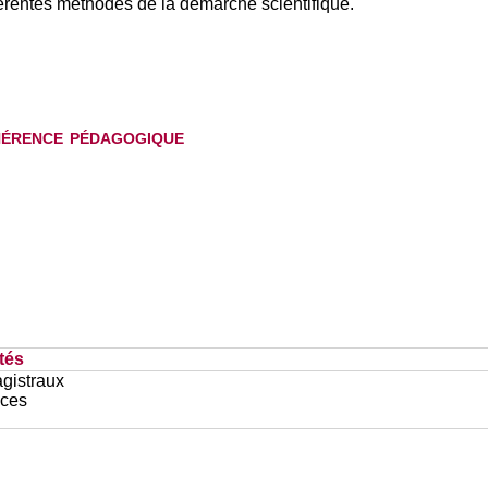
érentes méthodes de la démarche scientifique.
hérence pédagogique
tés
gistraux
ces