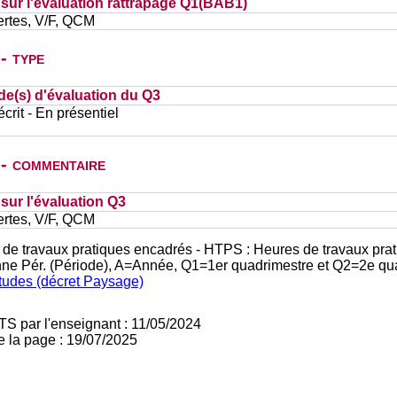
ur l'évaluation rattrapage Q1(BAB1)
ertes, V/F, QCM
- type
de(s) d'évaluation du Q3
rit - En présentiel
 - commentaire
ur l'évaluation Q3
ertes, V/F, QCM
 de travaux pratiques encadrés - HTPS : Heures de travaux prat
nne Pér. (Période), A=Année, Q1=1er quadrimestre et Q2=2e qu
études (décret Paysage)
TS par l'enseignant : 11/05/2024
e la page : 19/07/2025