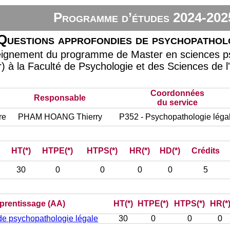
Programme d’études 2024-202
Questions approfondies de psychopathol
seignement du programme de Master en sciences 
r) à la Faculté de Psychologie et des Sciences de l
Coordonnées
Responsable
du service
re
PHAM HOANG Thierry
P352 - Psychopathologie léga
HT(*)
HTPE(*)
HTPS(*)
HR(*)
HD(*)
Crédits
30
0
0
0
0
5
pprentissage (AA)
HT(*)
HTPE(*)
HTPS(*)
HR(*
de psychopathologie légale
30
0
0
0