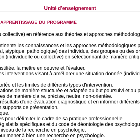
Unité d'enseignement
d'apprentissage du programme
ou collective) en référence aux théories et approches méthodolog
pertinente les connaissances et les approches méthodologiques 
l, atypique, pathologique) des individus, des groupes ou des o
on (individuelle ou collective) en sélectionnant de manière crit
tifiée, la mettre en oeuvre et l'évaluer.
s interventions visant à améliorer une situation donnée (individu
tée et les limites de différents types d'intervention.
ions de manière structurée et adaptée au but poursuivi et au p
es de manière claire, précise, neutre, non-orientée.
es résultats d'une évaluation diagnostique et en informer différents
s supports de présentation.
ique.
es pour délimiter le cadre de sa pratique professionnelle.
législatifs spécifiques et du code de déontologie des psycholog
 niveau de la recherche en psychologie.
 pour mener à bien une recherche en psychologie.