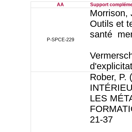
AA
Support complémen
Morrison, J
Outils et 
santé men
P-SPCE-229
Vermersch,
d'explicita
Rober, P
INTÉRIE
LES MÉT
FORMATION
21-37