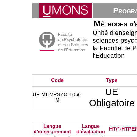
Progra
Méthodes d'e
Unité d’ensei
sciences psych
la Faculté de 
l'Education
Code
Type
UE
UP-M1-MPSYCH-056-
M
Obligatoire
Langue
Langue
HT(*)
HTPE(
d’enseignement
d’évaluation