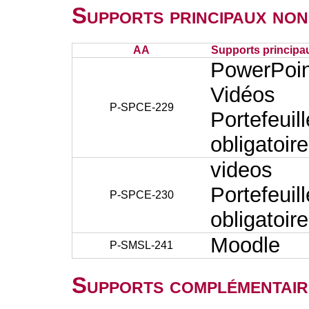
Supports principaux non
AA
Supports principa
PowerPoin
Vidéos
P-SPCE-229
Portefeuil
obligatoir
videos
Portefeuil
P-SPCE-230
obligatoir
Moodle
P-SMSL-241
Supports complémentair