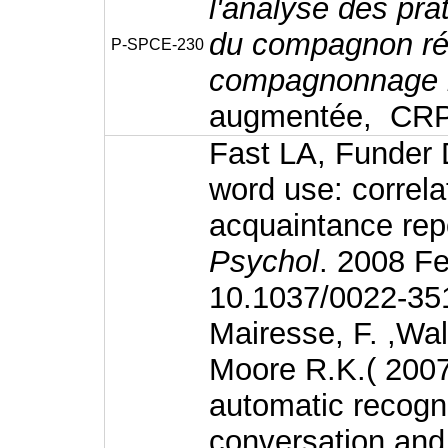
l'analyse des pra
du compagnon réfl
P-SPCE-230
compagnonnage ré
augmentée, CRP.
Fast LA, Funder 
word use: correlat
acquaintance rep
Psychol
. 2008 Fe
10.1037/0022-35
Mairesse, F. ,Wa
Moore R.K.( 2007)
automatic recogni
conversation and