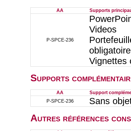
AA
Supports principa
PowerPoin
Videos
Portefeuil
P-SPCE-236
obligatoir
Vignettes
Supports complémentair
AA
Support complémen
Sans obje
P-SPCE-236
Autres références cons