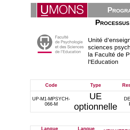
Progra
Processus 
Unité d’ensei
sciences psych
la Faculté de 
l'Education
Code
Type
Re
UE
UP-M1-MPSYCH-
D
066-M
optionnelle
Langue
Langue