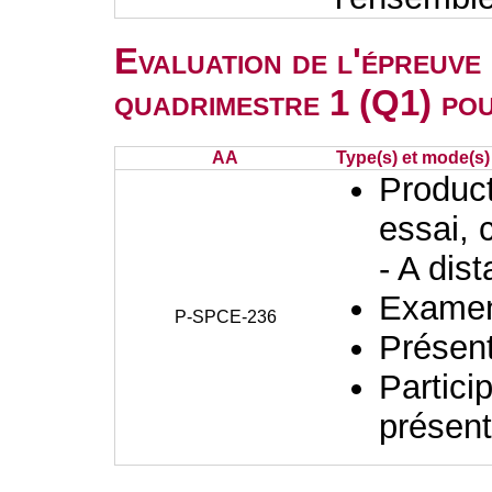
Evaluation de l'épreuve
quadrimestre 1 (Q1) po
AA
Type(s) et mode(s)
Producti
essai, 
- A dis
Examen 
P-SPCE-236
Présent
Partici
présent