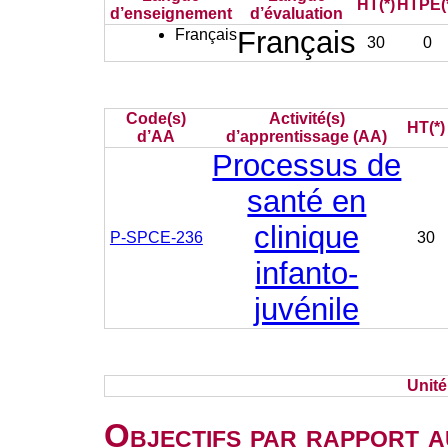
HT(*)
HTPE(
d’enseignement
d’évaluation
Français
Français
30
0
Code(s)
Activité(s)
HT(*)
d’AA
d’apprentissage (AA)
Processus de
santé en
clinique
P-SPCE-236
30
infanto-
juvénile
Unit
Objectifs par rapport a