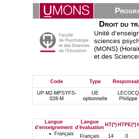
Progra
Droit du tr
Unité d’ensei
sciences psycho
(MONS) (Horair
et des Science
Code
Type
Responsab
UP-M2-MPSYFS-
UE
LECOCQ
028-M
optionnelle
Philippe
Langue
Langue
HT(*)
HTPE(*)
d’enseignement
d’évaluation
Français
Français
14
0