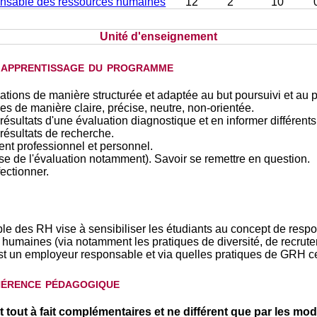
onsable des ressources humaines
12
2
10
Unité d'enseignement
d'apprentissage du programme
ions de manière structurée et adaptée au but poursuivi et au p
es de manière claire, précise, neutre, non-orientée.
es résultats d'une évaluation diagnostique et en informer différents
s résultats de recherche.
nt professionnel et personnel.
se de l'évaluation notamment). Savoir se remettre en question.
ectionner.
e des RH vise à sensibiliser les étudiants au concept de respon
humaines (via notamment les pratiques de diversité, de recruteme
st un employeur responsable et via quelles pratiques de GRH cel
hérence pédagogique
t tout à fait complémentaires et ne différent que par les m