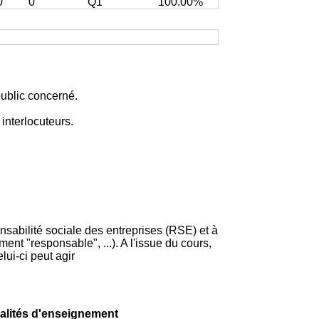
0
0
Q1
100.00%
ublic concerné.
 interlocuteurs.
sabilité sociale des entreprises (RSE) et à
nt "responsable", ...). A l'issue du cours,
ui-ci peut agir
odalités d'enseignement