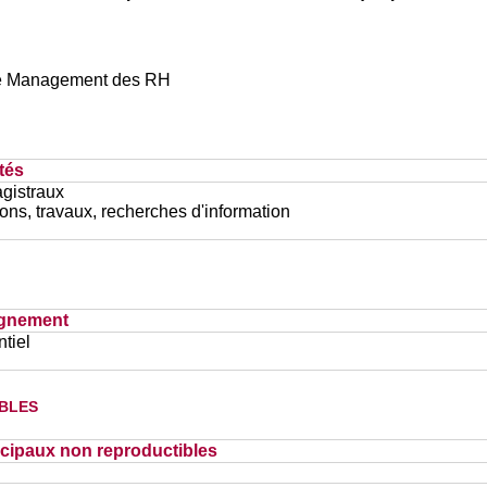
s de Management des RH
tés
gistraux
ons, travaux, recherches d'information
ignement
tiel
bles
cipaux non reproductibles