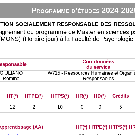
Programme d’études 2024-202
tion socialement responsable des resso
eignement du programme de Master en sciences psy
 (MONS) (Horaire jour) à la Faculté de Psychologie
Coordonnées
esponsable
du service
GIULIANO
W715 - Ressources Humaines et Organis
Romina
Responsables
HT(*)
HTPE(*)
HTPS(*)
HR(*)
HD(*)
Crédits
12
2
10
0
0
5
d’apprentissage (AA)
HT(*)
HTPE(*)
HTPS(*)
HR