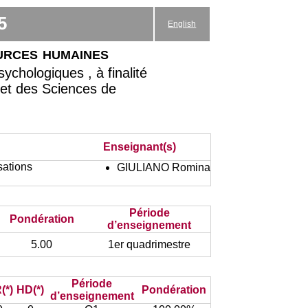
5
English
urces humaines
chologiques , à finalité
 et des Sciences de
Enseignant(s)
ations
GIULIANO Romina
Période
Pondération
d’enseignement
5.00
1er quadrimestre
Période
(*)
HD(*)
Pondération
d’enseignement