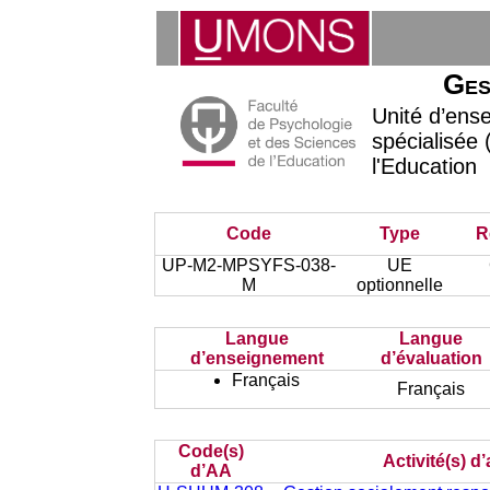
Ges
Unité d’ens
spécialisée
l'Education
Code
Type
R
UP-M2-MPSYFS-038-
UE
M
optionnelle
Langue
Langue
d’enseignement
d’évaluation
Français
Français
Code(s)
Activité(s) 
d’AA