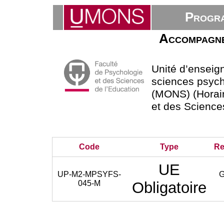
Progra
Accompagnem
Unité d’ensei
sciences psycho
(MONS) (Horair
et des Science
Code
Type
Re
UE
UP-M2-MPSYFS-
045-M
Obligatoire