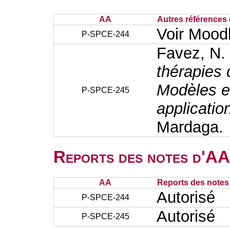
AA
Autres références 
Voir Mood
P-SPCE-244
Favez, N.
thérapies 
Modèles e
P-SPCE-245
applicatio
Mardaga.
Reports des notes d'AA 
AA
Reports des notes 
Autorisé
P-SPCE-244
Autorisé
P-SPCE-245