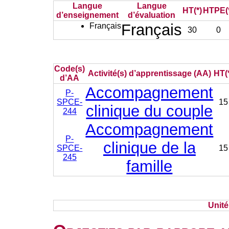
Langue
Langue
HT(*)
HTPE(
d’enseignement
d’évaluation
Français
Français
30
0
Code(s)
Activité(s) d’apprentissage (AA)
HT(
d’AA
Accompagnement
P-
SPCE-
15
clinique du couple
244
Accompagnement
P-
clinique de la
SPCE-
15
245
famille
Unit