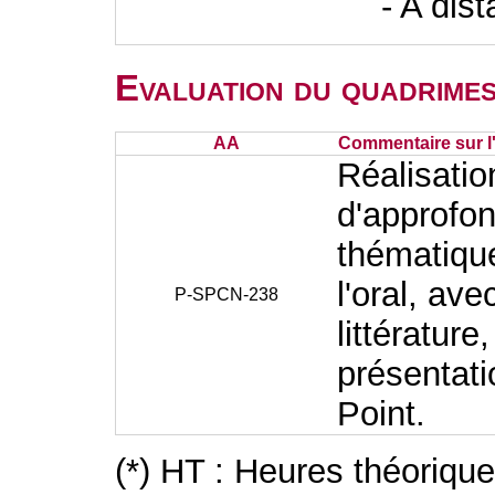
- A dis
Evaluation du quadrimes
AA
Commentaire sur l
Réalisation
d'approfo
thématique
l'oral, av
P-SPCN-238
littératur
présentat
Point.
(*) HT : Heures théoriqu