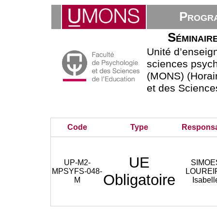
Progra
Séminair
Unité d’ensei
sciences psycho
(MONS) (Horair
et des Science
Code
Type
Respons
UE
UP-M2-
SIMOE
MPSYFS-048-
LOUREI
Obligatoire
M
Isabell