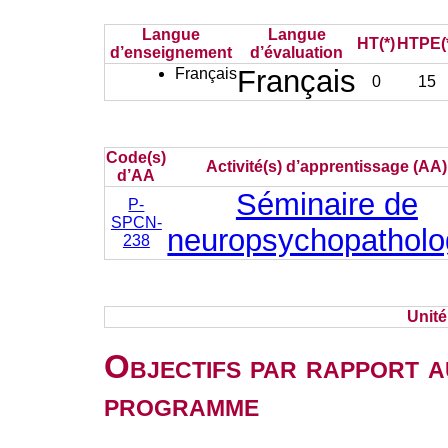
Langue
Langue
HT(*)
HTPE(
d’enseignement
d’évaluation
Français
Français
0
15
Code(s)
Activité(s) d’apprentissage (AA)
d’AA
Séminaire de
P-
SPCN-
neuropsychopatholo
238
Unit
Objectifs par rapport a
programme