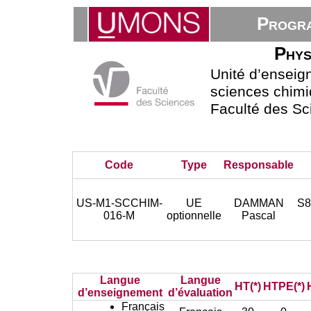
Progra
Phys
Unité d’ensei
sciences chimi
Faculté des Sc
Code
Type
Responsable
US-M1-SCCHIM-
UE
DAMMAN
S8
016-M
optionnelle
Pascal
Langue
Langue
HT(*)
HTPE(*)
d’enseignement
d’évaluation
Français