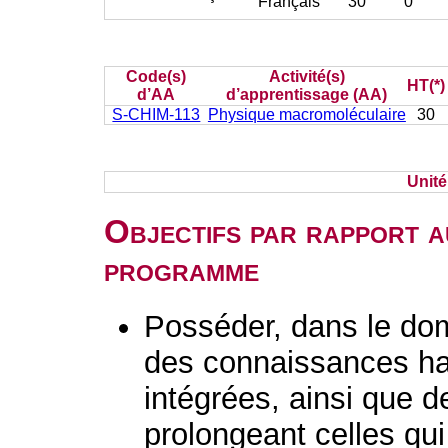
Français
30
0
Code(s)
Activité(s)
HT(*)
d’AA
d’apprentissage (AA)
S-CHIM-113
Physique macromoléculaire
30
Unit
Objectifs par rapport a
programme
Posséder, dans le do
des connaissances ha
intégrées, ainsi que 
prolongeant celles qui