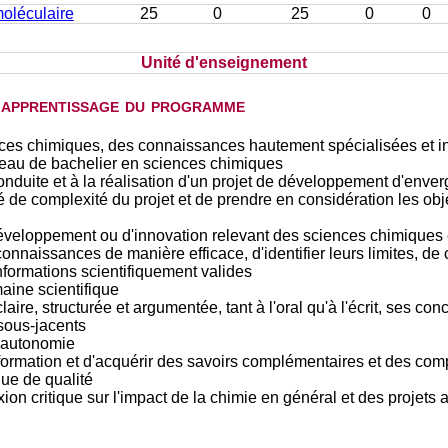
oléculaire
25
0
25
0
0
Unité d'enseignement
d'apprentissage du programme
ces chimiques, des connaissances hautement spécialisées et in
iveau de bachelier en sciences chimiques
conduite et à la réalisation d'un projet de développement d'enve
é de complexité du projet et de prendre en considération les obje
éveloppement ou d'innovation relevant des sciences chimiques e
connaissances de manière efficace, d'identifier leurs limites, 
nformations scientifiquement valides
ine scientifique
re, structurée et argumentée, tant à l'oral qu'à l'écrit, ses con
sous-jacents
d'autonomie
 formation et d'acquérir des savoirs complémentaires et des co
ue de qualité
on critique sur l'impact de la chimie en général et des projets a