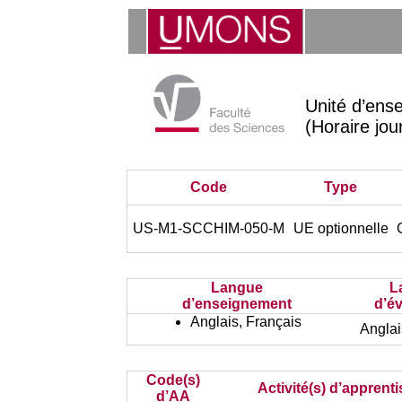
Unité d’en
(Horaire jou
Code
Type
US-M1-SCCHIM-050-M
UE optionnelle
Langue
L
d’enseignement
d’év
Anglais, Français
Anglai
Code(s)
Activité(s) d’apprent
d’AA