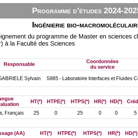
Programme d’études 2024-202
Ingénierie bio-macromoléculair
seignement du programme de Master en sciences 
r) à la Faculté des Sciences
Coordonnées
Responsable
du service
GABRIELE Sylvain
S885 - Laboratoire Interfaces et Fluides
angue
HT(*)
HTPE(*)
HTPS(*)
HR(*)
HD(*)
Créd
aluation
s, Français
25
0
25
0
0
5
issage (AA)
HT(*)
HTPE(*)
HTPS(*)
HR(*)
HD(*)