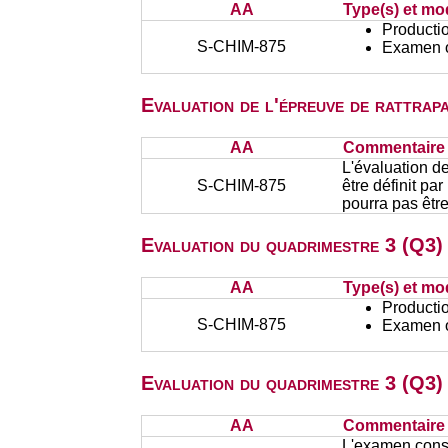
AA
Type(s) et mo
Productio
S-CHIM-875
Examen or
Evaluation de l'épreuve de rattra
AA
Commentaire s
L'évaluation d
S-CHIM-875
être définit pa
pourra pas être
Evaluation du quadrimestre 3 (Q3) 
AA
Type(s) et mo
Productio
S-CHIM-875
Examen or
Evaluation du quadrimestre 3 (Q3)
AA
Commentaire s
L'examen consis