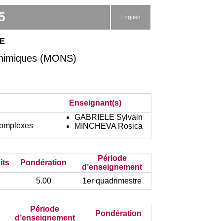
5
English
e
chimiques (MONS)
Enseignant(s)
GABRIELE Sylvain
 Complexes
MINCHEVA Rosica
Période
its
Pondération
d’enseignement
5.00
1er quadrimestre
Période
Pondération
d’enseignement