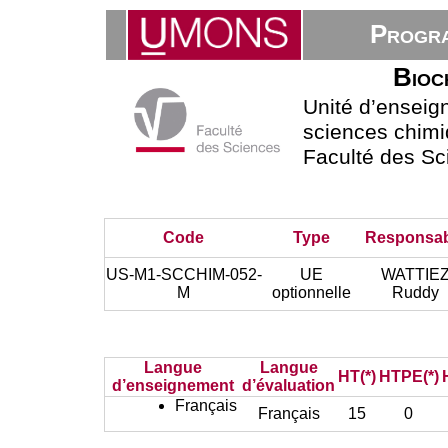
Progra
Bioc
Unité d’ensei
sciences chimi
Faculté des Sc
Code
Type
Responsa
US-M1-SCCHIM-052-
UE
WATTIE
M
optionnelle
Ruddy
Langue
Langue
HT(*)
HTPE(*)
d’enseignement
d’évaluation
Français
Français
15
0