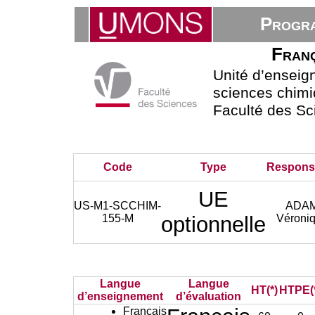
Progra
Franç
Unité d’ensei
sciences chimi
Faculté des Sc
Code
Type
Respons
UE
US-M1-SCCHIM-
ADA
155-M
optionnelle
Véroni
Langue
Langue
HT(*)
HTPE(
d’enseignement
d’évaluation
Français