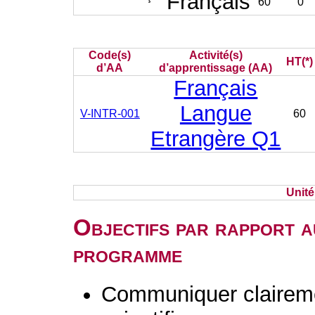
Français
60
0
Code(s)
Activité(s)
HT(*)
d’AA
d’apprentissage (AA)
Français
Langue
V-INTR-001
60
Etrangère Q1
Unit
Objectifs par rapport a
programme
Communiquer clairem