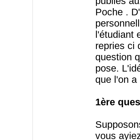
publiés au
Poche . D'
personnell
l'étudiant
repries ci
question q
pose. L'id
que l'on a
1ère ques
Supposons
vous ayiez