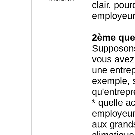
clair, pou
employeur 
2ème ques
Supposons
vous avez 
une entrep
exemple, s
qu'entrep
* quelle a
employeur
aux grand