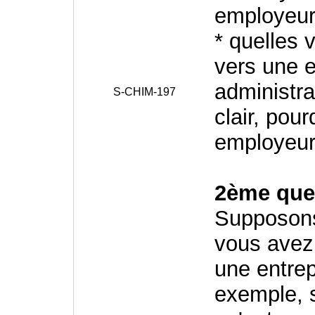
employeur
* quelles 
vers une e
administra
S-CHIM-197
clair, pou
employeur 
2ème ques
Supposons
vous avez 
une entrep
exemple, s