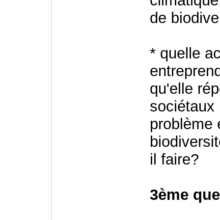
climatique
de biodiver
* quelle a
entrepren
qu'elle ré
sociétaux
problème 
biodiversit
il faire?
3ème ques