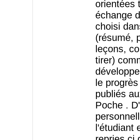
orientées 
échange de
choisi dan
(résumé, p
leçons, c
tirer) co
développem
le progrès
publiés au
Poche . D'
personnell
l'étudiant
repries ci