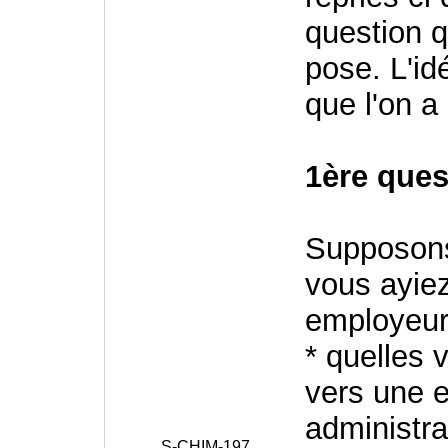
question q
pose. L'id
que l'on a
1ère ques
Supposons
vous ayiez
employeur
* quelles 
vers une e
administra
S-CHIM-197