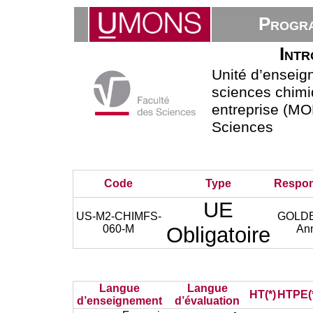
Progra
Intr
Unité d’ensei
sciences chimiq
entreprise (MON
Sciences
Code
Type
Respon
UE
US-M2-CHIMFS-
GOLD
060-M
Obligatoire
An
Langue
Langue
HT(*)
HTPE(
d’enseignement
d’évaluation