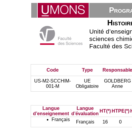
Progra
Histoir
Unité d’ensei
sciences chimi
Faculté des Sc
Code
Type
Responsabl
US-M2-SCCHIM-
UE
GOLDBERG
001-M
Obligatoire
Anne
Langue
Langue
HT(*)
HTPE(*)
d’enseignement
d’évaluation
Français
Français
16
0