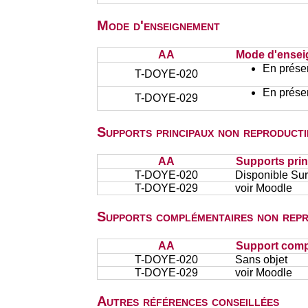
Mode d'enseignement
AA
Mode d'ense
En présen
T-DOYE-020
En présen
T-DOYE-029
Supports principaux non reproducti
AA
Supports prin
T-DOYE-020
Disponible Su
T-DOYE-029
voir Moodle
Supports complémentaires non repr
AA
Support comp
T-DOYE-020
Sans objet
T-DOYE-029
voir Moodle
Autres références conseillées