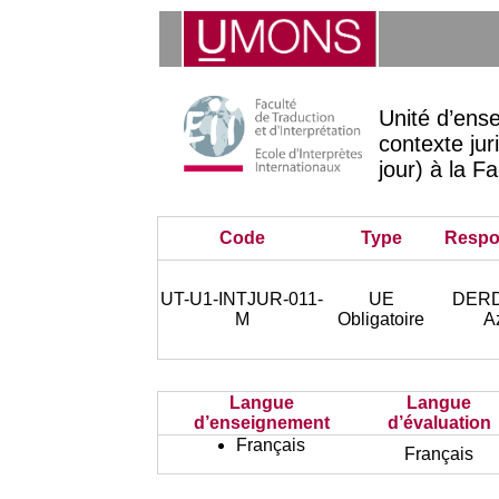
Unité d’ens
contexte jur
jour) à la F
Code
Type
Respo
UT-U1-INTJUR-011-
UE
DER
M
Obligatoire
A
Langue
Langue
d’enseignement
d’évaluation
Français
Français