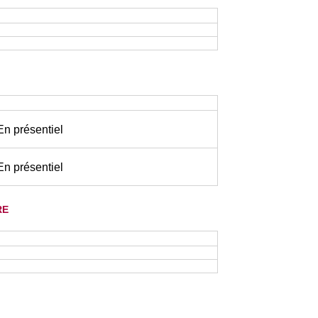
 En présentiel
 En présentiel
re