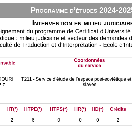
Programme d’études 2024-202
Intervention en milieu judiciair
eignement du programme de Certificat d'Université 
idique : milieu judiciaire et secteur des demandes 
aculté de Traduction et d'Interprétation - Ecole d'In
Coordonnées
nsable
du service
DOURI
T211 - Service d'étude de l'espace post-soviétique 
ziz
slaves
HT(*)
HTPE(*)
HTPS(*)
HR(*)
HD(*)
Crédits
2
6
0
0
0
2