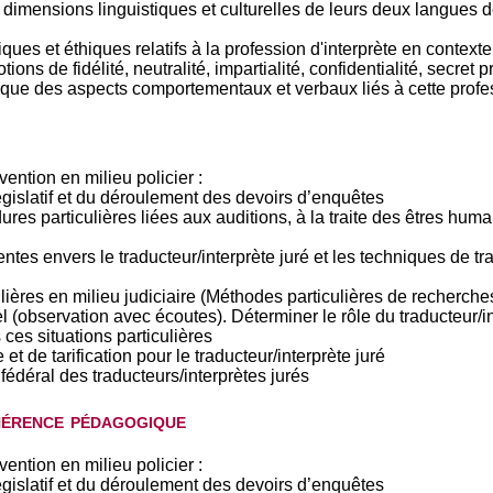
dimensions linguistiques et culturelles de leurs deux langues de
ques et éthiques relatifs à la profession d'interprète en contexte 
otions de fidélité, neutralité, impartialité, confidentialité, secre
si que des aspects comportementaux et verbaux liés à cette profe
vention en milieu policier :
gislatif et du déroulement des devoirs d’enquêtes
s particulières liées aux auditions, à la traite des êtres humai
entes envers le traducteur/interprète juré et les techniques de t
culières en milieu judiciaire (Méthodes particulières de recherc
el (observation avec écoutes). Déterminer le rôle du traducteur/i
 ces situations particulières
et de tarification pour le traducteur/interprète juré
fédéral des traducteurs/interprètes jurés
hérence pédagogique
vention en milieu policier :
gislatif et du déroulement des devoirs d’enquêtes