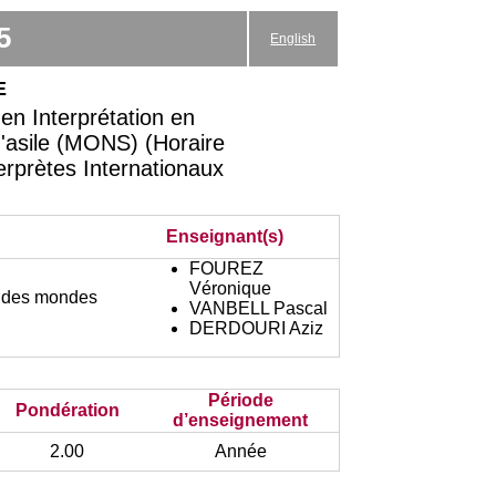
5
English
e
en Interprétation en
d'asile (MONS) (Horaire
terprètes Internationaux
Enseignant(s)
FOUREZ
Véronique
et des mondes
VANBELL Pascal
DERDOURI Aziz
Période
Pondération
d’enseignement
2.00
Année