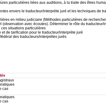
s particulières liées aux auditions, à la traite des êtres humai
entes envers le traducteur/interprète juré et les techniques de t
culières en milieu judiciaire (Méthodes particulières de recherc
el (observation avec écoutes). Déterminer le rôle du traducteur/i
 ces situations particulières
et de tarification pour le traducteur/interprète juré
fédéral des traducteurs/interprètes jurés
tés
gistraux
pratiques
e cas
pratiques
e cas