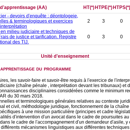
) d’apprentissage (AA)
HT(*)
HTPE(*)
HTPS(*
cier - devoirs d'enquête : déontologeie,
lles & terminologiques et exercices
2
3
0
'interprétation
en milieu judiciaire et techniques de
rais de justice et tarification. Registre
0
3
0
tional des TIJ.
Unité d'enseignement
d'apprentissage du programme
res, les savoir-faire et savoir-être requis à l'exercice de l'interp
udiciaire (chaîne pénale , interprétation devant les tribunaux) et
onnaissances disciplinaires considérées comme le minimum req
 l'AR du 30 mars 2018.
nelles et terminologiques générales relatives au contexte juridi
nal et civil, méthodologie juridique, fonctionnement de la chaîne 
spécifiques à une mission particulière (principes et cadre législat
dalités d'intervention d'un avocat dans le cadre de poursuites au 
t dans le cadre de l'accompagnement d'un demandeur d'asile, y
différents mécanismes linguistiques aux différentes techniques d