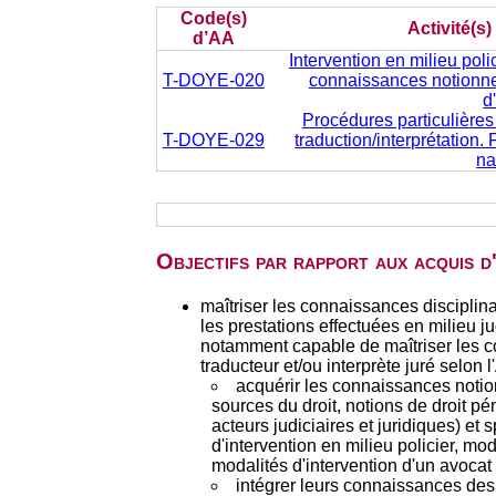
Code(s)
Activité(s
d’AA
Intervention en milieu poli
T-DOYE-020
connaissances notionne
d
Procédures particulières 
T-DOYE-029
traduction/interprétation. F
na
Objectifs par rapport aux acquis 
maîtriser les connaissances disciplinai
les prestations effectuées en milieu j
notamment capable de maîtriser les c
traducteur et/ou interprète juré selon
acquérir les connaissances notion
sources du droit, notions de droit pé
acteurs judiciaires et juridiques) et 
d'intervention en milieu policier, mo
modalités d'intervention d'un avoca
intégrer leurs connaissances des 