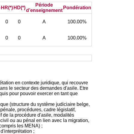
Période
)
HR(*)
HD(*)
Pondération
d’enseignement
0
0
A
100.00%
0
0
A
100.00%
rétation en contexte juridique, qui recouvre
 dans le secteur des demandes d'asile. Etre
uis pour pouvoir exercer en tant que
que (structure du système judiciaire belge,
pénale, procédures, cadre législatif,
if de la procédure d'asile, modalités
civil ou au pénal en lien avec la migration,
 compris les MENA) ;
'interprétation ;