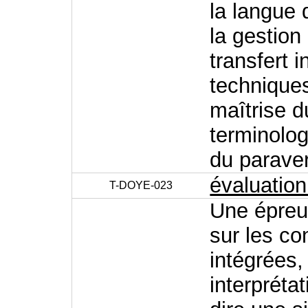
la langue 
la gestion 
transfert i
techniques 
maîtrise d
terminolog
du paraver
évaluatio
T-DOYE-023
Une épreuv
sur les c
intégrées,
interprétat