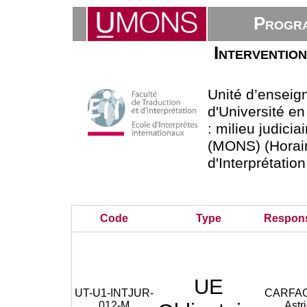
Progra
Interventio
Unité d’enseig
d'Université en
: milieu judici
(MONS) (Horaire
d'Interprétatio
Code
Type
Respon
UE
UT-U1-INTJUR-
CARFAG
012-M
Astr