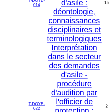
T-DOYE-
d'asile :
15
014
déontologie,
connaissances
disciplinaires et
terminologiques
Interprétation
dans le secteur
des demandes
d'asile -
procédure
d'audition par
l'officier de
T-DOYE-
2
022
protection :