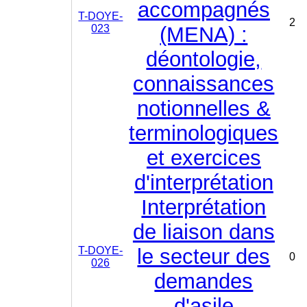
accompagnés
T-DOYE-
2
023
(MENA) :
déontologie,
connaissances
notionnelles &
terminologiques
et exercices
d'interprétation
Interprétation
de liaison dans
T-DOYE-
le secteur des
0
026
demandes
d'asile