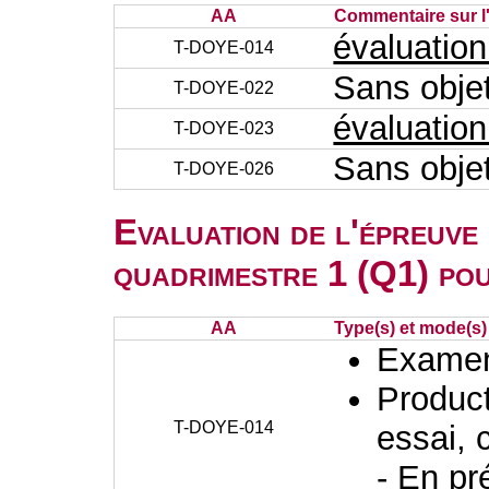
AA
Commentaire sur l
évaluatio
T-DOYE-014
Sans obje
T-DOYE-022
évaluatio
T-DOYE-023
Sans obje
T-DOYE-026
Evaluation de l'épreuve
quadrimestre 1 (Q1) po
AA
Type(s) et mode(s)
Examen 
Producti
T-DOYE-014
essai, 
- En pr