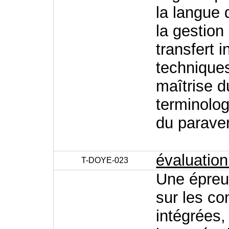
la langue 
la gestion 
transfert i
techniques 
maîtrise d
terminolog
du paraver
évaluatio
T-DOYE-023
Une épreuv
sur les c
intégrées,