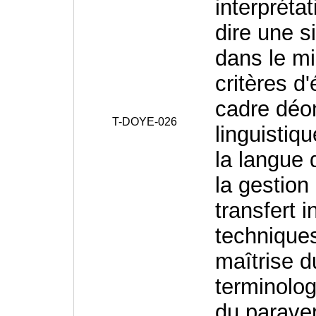
interprétat
dire une s
dans le mi
critères d
cadre déo
T-DOYE-026
linguistiq
la langue 
la gestion 
transfert i
techniques 
maîtrise d
terminolog
du paraver