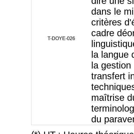
dire une s
dans le mi
critères d
cadre déo
T-DOYE-026
linguistiq
la langue 
la gestion 
transfert i
techniques 
maîtrise d
terminolog
du paraver