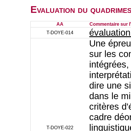
Evaluation du quadrimes
AA
Commentaire sur l
évaluatio
T-DOYE-014
Une épreuv
sur les c
intégrées,
interprétat
dire une s
dans le mi
critères d
cadre déo
linguistiq
T-DOYE-022