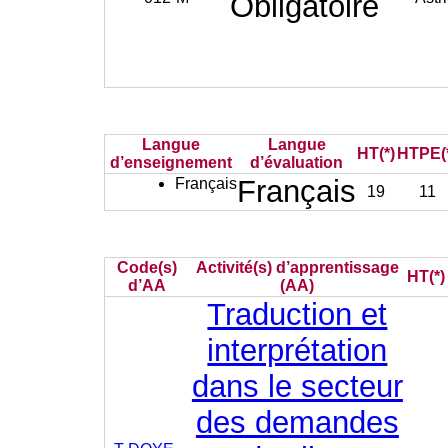
Obligatoire
Langue
Langue
HT(*)
HTPE(
d’enseignement
d’évaluation
Français
Français
19
11
Code(s)
Activité(s) d’apprentissage
HT(*)
d’AA
(AA)
Traduction et
interprétation
dans le secteur
des demandes