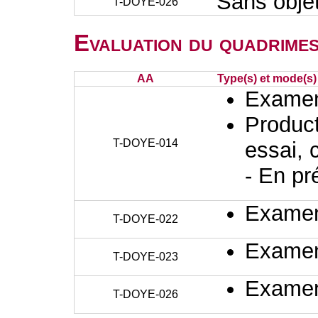
Sans obje
T-DOYE-026
Evaluation du quadrimes
AA
Type(s) et mode(s)
Examen 
Producti
T-DOYE-014
essai, 
- En pr
Examen 
T-DOYE-022
Examen 
T-DOYE-023
Examen 
T-DOYE-026