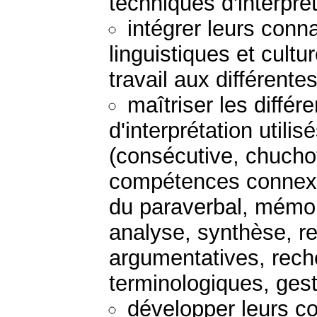
techniques d'interprét
intégrer leurs con
linguistiques et cult
travail aux différente
maîtriser les diffé
d'interprétation utili
(consécutive, chucho
compétences connexes
du paraverbal, mémori
analyse, synthèse, r
argumentatives, rech
terminologiques, gesti
développer leurs 