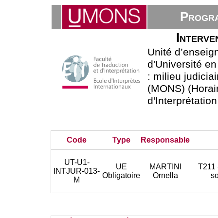
Progra
Interve
Unité d’enseig
d'Université en
: milieu judici
(MONS) (Horaire
d'Interprétatio
Code
Type
Responsable
UT-U1-
UE
MARTINI
T211 
INTJUR-013-
Obligatoire
Ornella
so
M